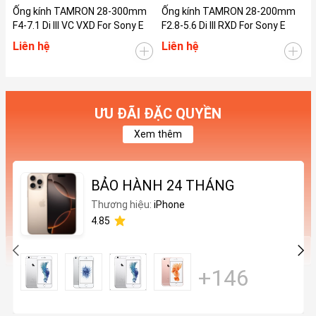
Ống kính TAMRON 28-300mm
Ống kính TAMRON 28-200mm
Ố
F4-7.1 Di III VC VXD For Sony E
F2.8-5.6 Di III RXD For Sony E
F
Liên hệ
Liên hệ
L
ƯU ĐÃI ĐẶC QUYỀN
Xem thêm
BẢO HÀNH 24 THÁNG
Thương hiệu:
iPhone
4.85
+146