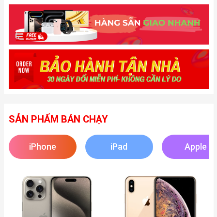
SẢN PHẨM BÁN CHẠY
iPhone
iPad
Apple
Watch