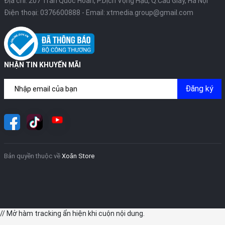
Địa chỉ: 207 Trần Quốc Hoàn, P.Dịch Vọng Hậu, Q.Cầu Giấy, Hà Nội
Điện thoại:
0376600888
- Email:
xtmedia.group@gmail.com
NHẬN TIN KHUYẾN MÃI
Đăng ký
Bản quyền thuộc về
Xoăn Store
// Mở hàm tracking ẩn hiện khi cuộn nội dung.