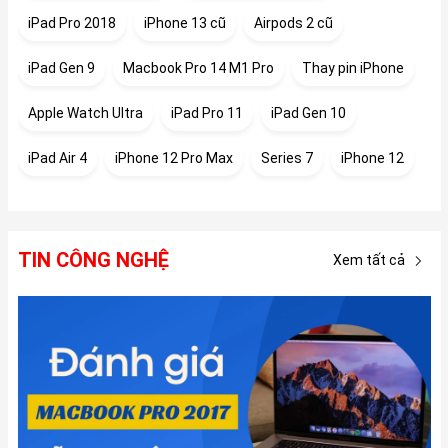
iPad Pro 2018
iPhone 13 cũ
Airpods 2 cũ
iPad Gen 9
Macbook Pro 14 M1 Pro
Thay pin iPhone
Apple Watch Ultra
iPad Pro 11
iPad Gen 10
iPad Air 4
iPhone 12 Pro Max
Series 7
iPhone 12
TIN CÔNG NGHỆ
Xem tất cả