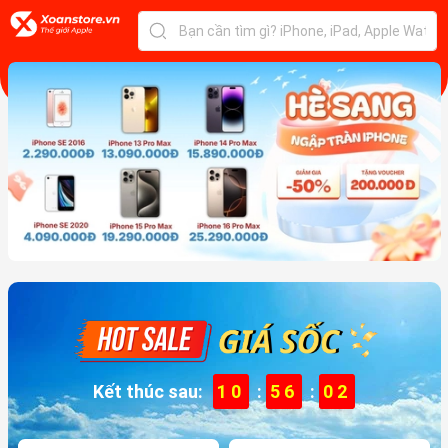
Kết thúc sau:
10
:
56
:
00