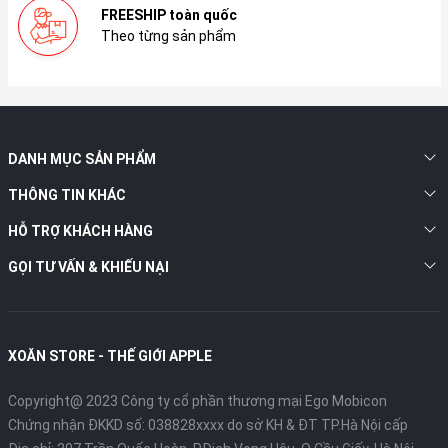
FREESHIP toàn quốc
Theo từng sản phẩm
DANH MỤC SẢN PHẨM
THÔNG TIN KHÁC
HỖ TRỢ KHÁCH HÀNG
GỌI TƯ VẤN & KHIẾU NẠI
XOĂN STORE - THẾ GIỚI APPLE
Copyright@ 2023 Công ty cổ phần thương mại Ego Mobicon
Chứng nhận ĐKKD số: 038828xxxx do sở KH & ĐT TP.Hà Nội cấp