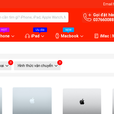
Email 
Gọi đặt hà
037660088
HOT
Ưu đãi
NEW
Phone
iPad
Macbook
iMac |
0
0
oại
Hình thức vận chuyển