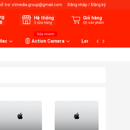
hỗ trợ:
xtmedia.group@gmail.com
Đăng nhập
/
Đăng ký
ng
Hệ thống
Giỏ hàng
8
3
cửa hàng
(
0
) sản phẩm
Sửa nhanh
 Mac
Action Camera
Lens máy ảnh