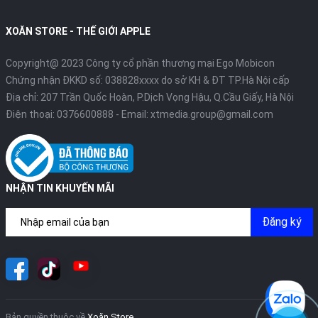
XOĂN STORE - THẾ GIỚI APPLE
Copyright@ 2023 Công ty cổ phần thương mại Ego Mobicon
Chứng nhận ĐKKD số: 038828xxxx do sở KH & ĐT TP.Hà Nội cấp
Địa chỉ: 207 Trần Quốc Hoàn, P.Dịch Vọng Hậu, Q.Cầu Giấy, Hà Nội
Điện thoại:
0376600888
- Email:
xtmedia.group@gmail.com
NHẬN TIN KHUYẾN MÃI
Đăng ký
Bản quyền thuộc về
Xoăn Store