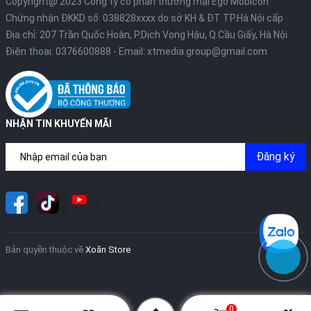
Copyright@ 2023 Công ty cổ phần thương mại Ego Mobicon
Chứng nhận ĐKKD số: 038828xxxx do sở KH & ĐT TP.Hà Nội cấp
Địa chỉ: 207 Trần Quốc Hoàn, P.Dịch Vọng Hậu, Q.Cầu Giấy, Hà Nội
Điện thoại:
0376600888
- Email:
xtmedia.group@gmail.com
NHẬN TIN KHUYẾN MÃI
Đăng ký
Bản quyền thuộc về
Xoăn Store
0