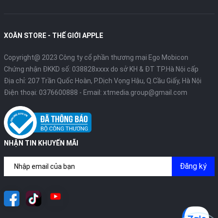
XOĂN STORE - THẾ GIỚI APPLE
Copyright@ 2023 Công ty cổ phần thương mại Ego Mobicon
Chứng nhận ĐKKD số: 038828xxxx do sở KH & ĐT TP.Hà Nội cấp
Địa chỉ: 207 Trần Quốc Hoàn, P.Dịch Vọng Hậu, Q.Cầu Giấy, Hà Nội
Điện thoại:
0376600888
- Email:
xtmedia.group@gmail.com
NHẬN TIN KHUYẾN MÃI
Đăng ký