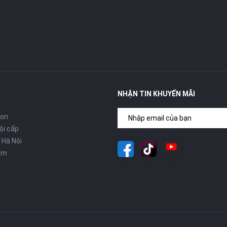
NHẬN TIN KHUYẾN MÃI
con
ội cấp
 Hà Nội
om