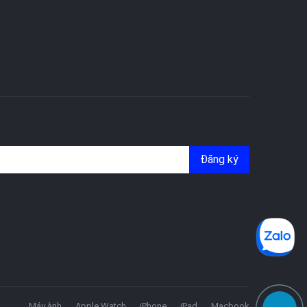
Đăng ký
Máy ành
Apple Watch
iPhone
iPad
Macbook