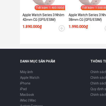
Tiết kiệm: 1.400.000₫
Tiết kiệm: 1.500.0
Apple Watch Series 3 Nhôm
Apple Watch Series 3 N
42mm Cũ (GPS/ESIM)
38mm Cũ (GPS/ESIM)
1.890.000₫
1.990.000₫
DANH MỤC SẢN PHẨM
THÔNG T
Máy ành
Chính sác
Apple Watch
Chính sác
iPhone
Chính sách
iPad
Quy định 
Macbook
Chính sác
iMac | Mac