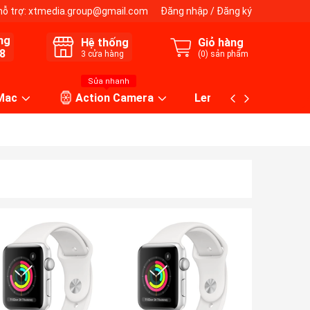
hỗ trợ:
xtmedia.group@gmail.com
Đăng nhập
/
Đăng ký
ng
Hệ thống
Giỏ hàng
8
3
cửa hàng
(
0
) sản phẩm
Sửa nhanh
 Mac
Action Camera
Lens máy ảnh