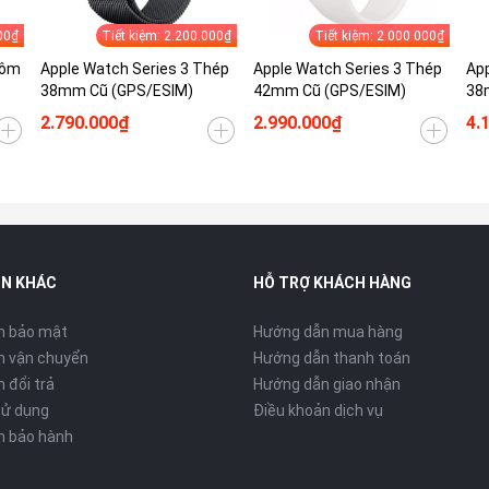
00₫
Tiết kiệm: 2.200.000₫
Tiết kiệm: 2.000.000₫
hôm
Apple Watch Series 3 Thép
Apple Watch Series 3 Thép
App
38mm Cũ (GPS/ESIM)
42mm Cũ (GPS/ESIM)
38
2.790.000₫
2.990.000₫
4.
IN KHÁC
HỖ TRỢ KHÁCH HÀNG
h bảo mật
Hướng dẫn mua hàng
h vận chuyển
Hướng dẫn thanh toán
 đổi trả
Hướng dẫn giao nhận
sử dụng
Điều khoản dịch vụ
h bảo hành