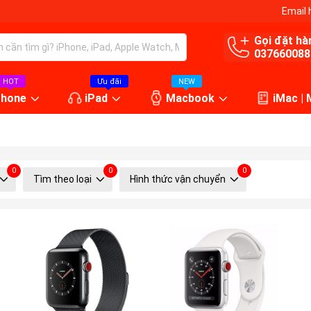
Email 
Gọi đặt hà
037660088
HOT
Ưu đãi
NEW
Phone
iPad
Macbook
iMac |
0
0
0
Tìm theo loại
Hình thức vận chuyển