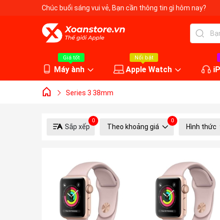
Chúc buổi sáng vui vẻ
, Bạn cần thông tin gì hôm nay?
Giá tốt
Nổi bật
Máy ành
Apple Watch
i
Series 3 38mm
0
0
Sắp xếp
Theo khoảng giá
Hình thức