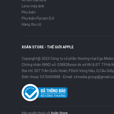
Action Camera
Lens máy ảnh
Phụ kiện
Phụ kiện Flycam DJI
Hàng thu cũ
XOĂN STORE - THẾ GIỚI APPLE
Copyright@ 2023 Công ty cổ phần thương mại Ego Mobi
Chứng nhận ĐKKD số: 038828xxxx do sở KH & ĐT TP.Hà N
Địa chỉ: 207 Trần Quốc Hoàn, P.Dịch Vọng Hậu, Q.Cầu Giấy,
Điện thoại:
0376600888
- Email:
xtmedia.group@gmail.c
Bản quyền thuộc về
Xoăn Store