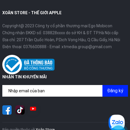
XOĂN STORE - THẾ GIỚI APPLE
Copyright@ 2023 Công ty cổ phần thương mại Ego Mobicon
Chứng nhận ĐKKD số: 038828xxxx do sở KH & ĐT TP.Hà Nội cấp
Địa chỉ: 207 Trần Quốc Hoàn, P.Dịch Vọng Hậu, Q.Cầu Giấy, Hà Nội
Điện thoại:
0376600888
- Email:
xtmedia.group@gmail.com
NHẬN TIN KHUYẾN MÃI
Đăng ký
Bản quyền thuộc về
Xoăn Store