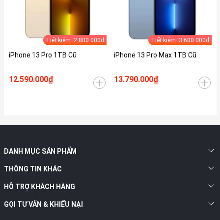
Tiết kiệm: 2.800.000₫
Tiết kiệm: 3.600.000₫
iPhone 13 Pro 1TB Cũ
iPhone 13 Pro Max 1TB Cũ
12.590.000₫
13.790.000₫
DANH MỤC SẢN PHẨM
THÔNG TIN KHÁC
HỖ TRỢ KHÁCH HÀNG
GỌI TƯ VẤN & KHIẾU NẠI