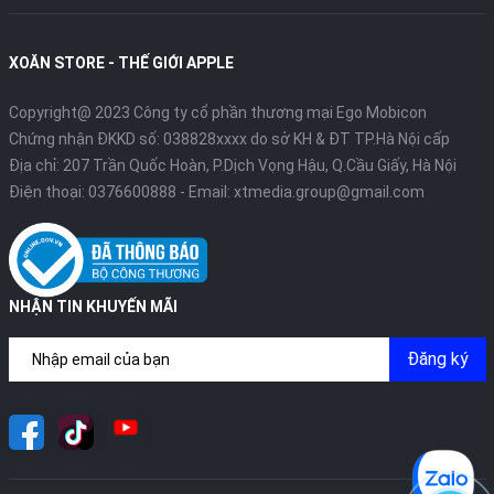
XOĂN STORE - THẾ GIỚI APPLE
Copyright@ 2023 Công ty cổ phần thương mại Ego Mobicon
Chứng nhận ĐKKD số: 038828xxxx do sở KH & ĐT TP.Hà Nội cấp
Địa chỉ: 207 Trần Quốc Hoàn, P.Dịch Vọng Hậu, Q.Cầu Giấy, Hà Nội
Điện thoại:
0376600888
- Email:
xtmedia.group@gmail.com
NHẬN TIN KHUYẾN MÃI
Đăng ký