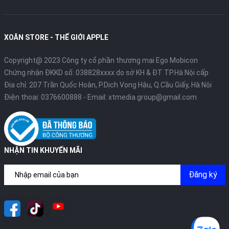
XOĂN STORE - THẾ GIỚI APPLE
Copyright@ 2023 Công ty cổ phần thương mại Ego Mobicon
Chứng nhận ĐKKD số: 038828xxxx do sở KH & ĐT TP.Hà Nội cấp
Địa chỉ: 207 Trần Quốc Hoàn, P.Dịch Vọng Hậu, Q.Cầu Giấy, Hà Nội
Điện thoại:
0376600888
- Email:
xtmedia.group@gmail.com
NHẬN TIN KHUYẾN MÃI
Đăng ký