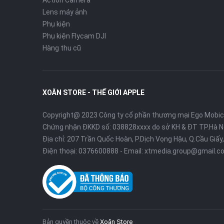
Action Camera
Lens máy ảnh
Phụ kiện
Phụ kiện Flycam DJI
Hàng thu cũ
XOĂN STORE - THẾ GIỚI APPLE
Copyright@ 2023 Công ty cổ phần thương mại Ego Mobi
Chứng nhận ĐKKD số: 038828xxxx do sở KH & ĐT TP.Hà N
Địa chỉ: 207 Trần Quốc Hoàn, P.Dịch Vọng Hậu, Q.Cầu Giấy,
Điện thoại:
0376600888
- Email:
xtmedia.group@gmail.c
Bản quyền thuộc về
Xoăn Store