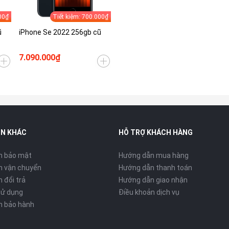
00₫
Tiết kiệm: 700.000₫
ũ
iPhone Se 2022 256gb cũ
7.090.000₫
IN KHÁC
HỖ TRỢ KHÁCH HÀNG
h bảo mật
Hướng dẫn mua hàng
h vận chuyển
Hướng dẫn thanh toán
 đổi trả
Hướng dẫn giao nhận
sử dụng
Điều khoản dịch vụ
h bảo hành