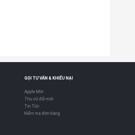
GỌI TƯ VẤN & KHIẾU NẠI
Apple Mới
Thu cũ đổi mới
Tin Tức
Kiểm tra đơn hàng