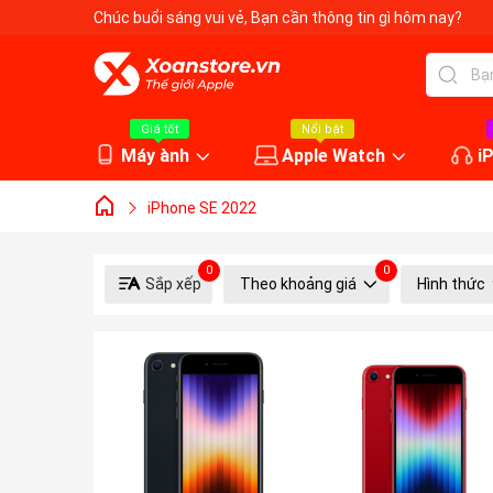
Chúc buổi sáng vui vẻ
, Bạn cần thông tin gì hôm nay?
Giá tốt
Nổi bật
Máy ành
Apple Watch
i
iPhone SE 2022
0
0
Sắp xếp
Theo khoảng giá
Hình thức