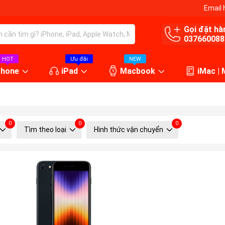
Email 
Gọi đặt hà
037660088
HOT
Ưu đãi
NEW
Phone
iPad
Macbook
iMac |
0
0
0
Tìm theo loại
Hình thức vận chuyển