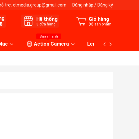
hỗ trợ:
xtmedia.group@gmail.com
Đăng nhập
/
Đăng ký
ng
Hệ thống
Giỏ hàng
8
3
cửa hàng
(
0
) sản phẩm
Sửa nhanh
 Mac
Action Camera
Lens máy ảnh