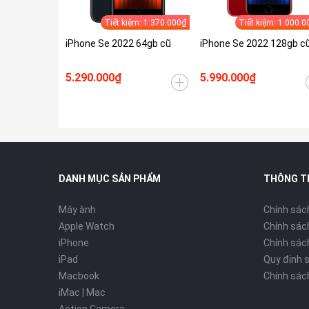
Tiết kiệm: 1.370.000₫
Tiết kiệm: 1.000.0
iPhone Se 2022 64gb cũ
iPhone Se 2022 128gb c
5.290.000₫
5.990.000₫
DANH MỤC SẢN PHẨM
THÔNG T
Máy ành
Chính sác
Apple Watch
Chính sác
iPhone
Chính sách
iPad
Quy định 
Macbook
Chính sác
iMac | Mac