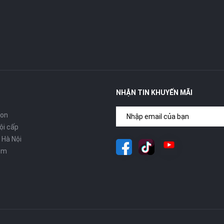
NHẬN TIN KHUYẾN MÃI
con
ội cấp
 Hà Nội
om