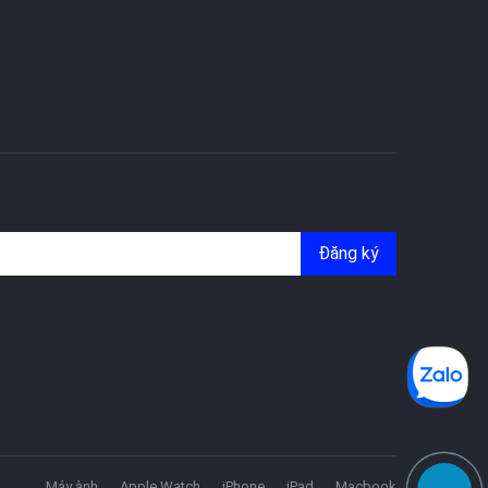
Đăng ký
Máy ành
Apple Watch
iPhone
iPad
Macbook