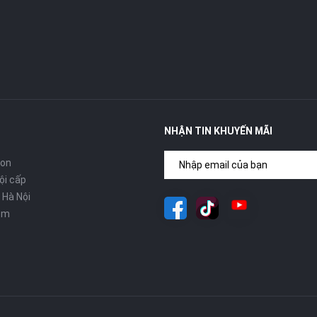
NHẬN TIN KHUYẾN MÃI
con
ội cấp
 Hà Nội
om