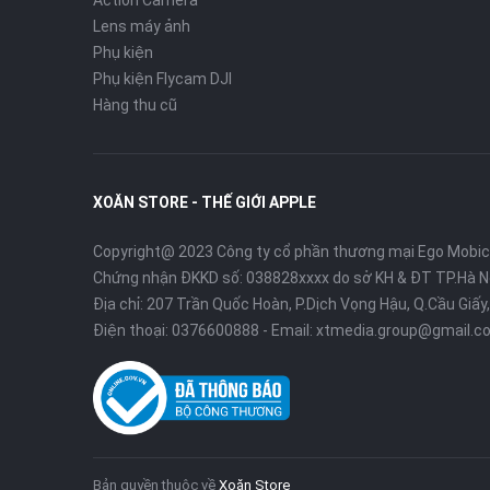
Action Camera
Lens máy ảnh
Phụ kiện
Phụ kiện Flycam DJI
Hàng thu cũ
XOĂN STORE - THẾ GIỚI APPLE
Copyright@ 2023 Công ty cổ phần thương mại Ego Mobi
Chứng nhận ĐKKD số: 038828xxxx do sở KH & ĐT TP.Hà N
Địa chỉ: 207 Trần Quốc Hoàn, P.Dịch Vọng Hậu, Q.Cầu Giấy,
Điện thoại:
0376600888
- Email:
xtmedia.group@gmail.c
Bản quyền thuộc về
Xoăn Store