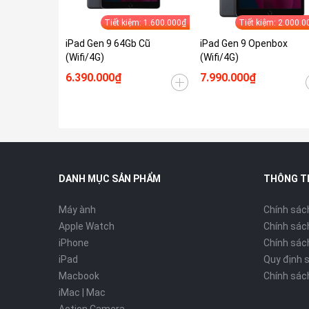
Tiết kiệm: 1.600.000₫
Tiết kiệm: 2.000.0
iPad Gen 9 64Gb Cũ
iPad Gen 9 Openbox
(Wifi/4G)
(Wifi/4G)
6.390.000₫
7.990.000₫
DANH MỤC SẢN PHẨM
THÔNG T
Máy ành
Chính sác
Apple Watch
Chính sác
iPhone
Chính sách
iPad
Quy định 
Macbook
Chính sác
iMac | Mac