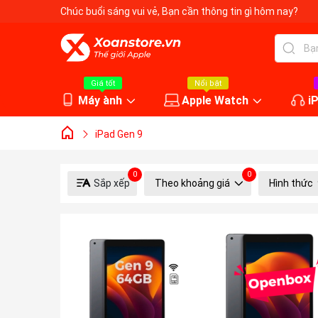
Chúc buổi sáng vui vẻ
, Bạn cần thông tin gì hôm nay?
Giá tốt
Nổi bật
Máy ành
Apple Watch
i
iPad Gen 9
0
0
Sắp xếp
Theo khoảng giá
Hình thức