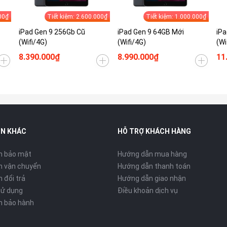
00₫
Tiết kiệm: 2.600.000₫
Tiết kiệm: 1.000.000₫
iPad Gen 9 256Gb Cũ
iPad Gen 9 64GB Mới
iPa
(Wifi/4G)
(Wifi/4G)
(Wi
8.390.000₫
8.990.000₫
11
IN KHÁC
HỖ TRỢ KHÁCH HÀNG
h bảo mật
Hướng dẫn mua hàng
h vận chuyển
Hướng dẫn thanh toán
 đổi trả
Hướng dẫn giao nhận
sử dụng
Điều khoản dịch vụ
h bảo hành