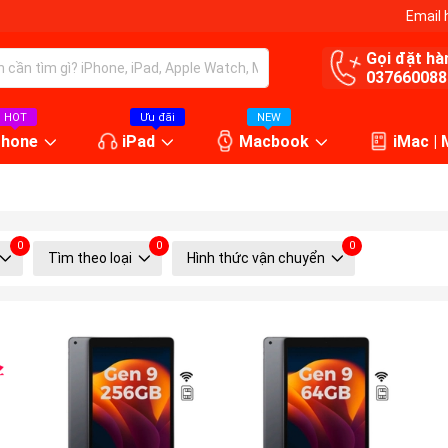
Email 
Gọi đặt hà
037660088
HOT
Ưu đãi
NEW
Phone
iPad
Macbook
iMac |
0
0
0
Tìm theo loại
Hình thức vận chuyển