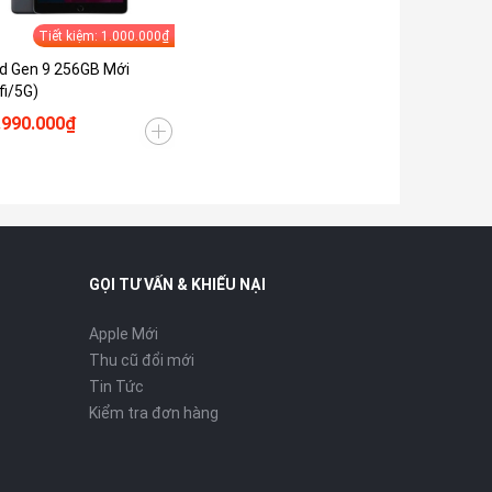
Tiết kiệm: 1.000.000₫
d Gen 9 256GB Mới
fi/5G)
.990.000₫
GỌI TƯ VẤN & KHIẾU NẠI
Apple Mới
Thu cũ đổi mới
Tin Tức
Kiểm tra đơn hàng