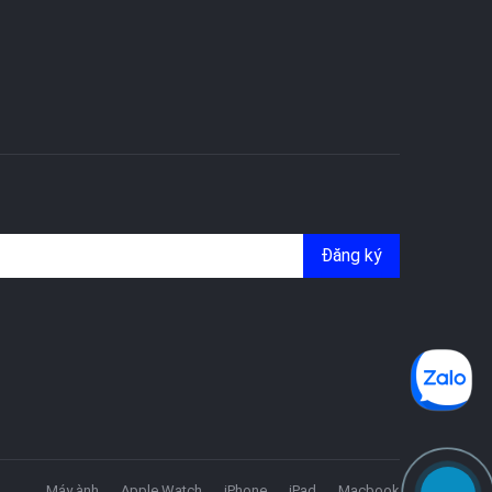
Đăng ký
Máy ành
Apple Watch
iPhone
iPad
Macbook