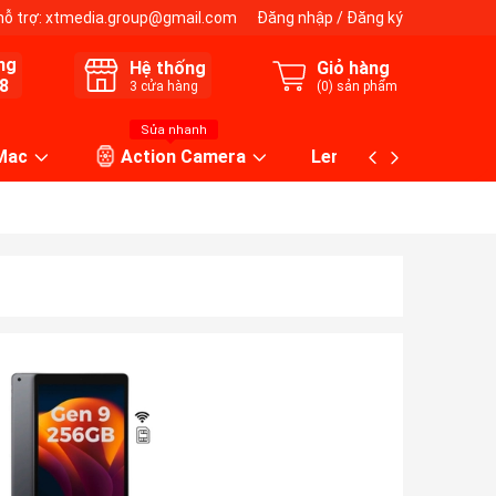
hỗ trợ:
xtmedia.group@gmail.com
Đăng nhập
/
Đăng ký
ng
Hệ thống
Giỏ hàng
8
3
cửa hàng
(
0
) sản phẩm
Sửa nhanh
 Mac
Action Camera
Lens máy ảnh