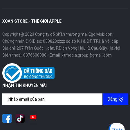
XOĂN STORE - THẾ GIỚI APPLE
Copyright@ 2023 Công ty cổ phần thương mại Ego Mobicon
Chứng nhận ĐKKD số: 038828xxxx do sở KH & ĐT TP.Hà Nội cấp
Địa chỉ: 207 Trần Quốc Hoàn, P.Dịch Vọng Hậu, Q.Cầu Giấy, Hà Nội
Điện thoại:
0376600888
- Email:
xtmedia.group@gmail.com
NHẬN TIN KHUYẾN MÃI
Đăng ký