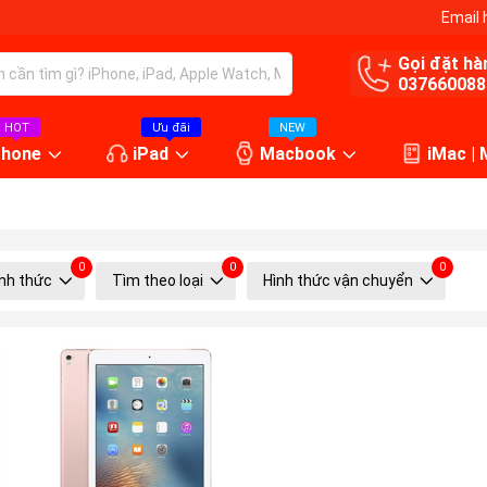
Email 
Gọi đặt hà
037660088
HOT
Ưu đãi
NEW
Phone
iPad
Macbook
iMac |
0
0
0
nh thức
Tìm theo loại
Hình thức vận chuyển