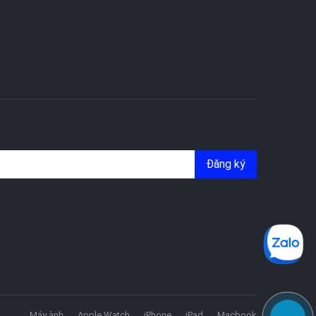
Đăng ký
Máy ành
Apple Watch
iPhone
iPad
Macbook