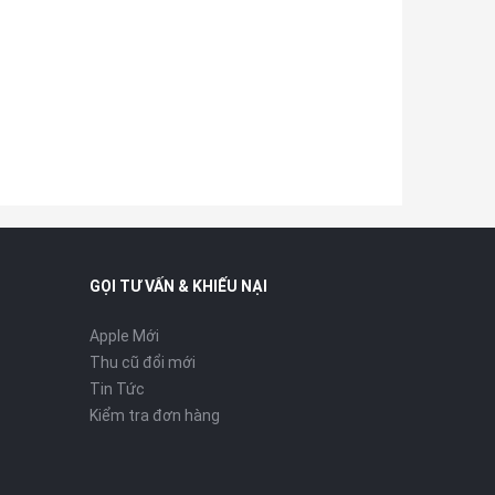
GỌI TƯ VẤN & KHIẾU NẠI
Apple Mới
Thu cũ đổi mới
Tin Tức
Kiểm tra đơn hàng