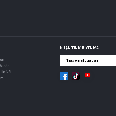
NHẬN TIN KHUYẾN MÃI
con
ội cấp
 Hà Nội
om