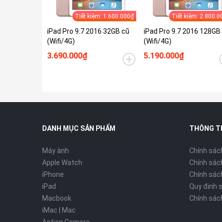
Tiết kiệm: 1.600.000₫
Tiết kiệm: 2.800.0
iPad Pro 9.7 2016 32GB cũ
iPad Pro 9.7 2016 128GB
(Wifi/4G)
(Wifi/4G)
3.690.000₫
5.190.000₫
DANH MỤC SẢN PHẨM
THÔNG T
Máy ành
Chính sác
Apple Watch
Chính sác
iPhone
Chính sách
iPad
Quy định 
Macbook
Chính sác
iMac | Mac