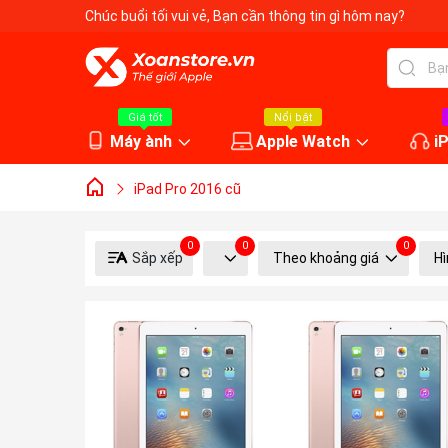
Chúc buổi tối vui vẻ
, Bạn cần thông tin gì hôm nay?
Giá tốt
Nổi bật
Máy ành
Apple Watch
i
iPad Pro 2016 cũ
0
0
0
Sắp xếp
Theo khoảng giá
Hì