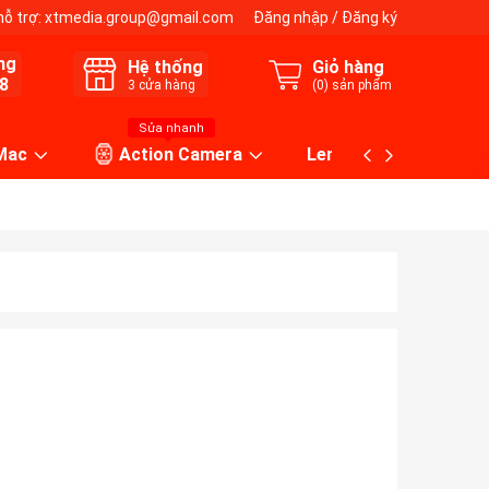
hỗ trợ:
xtmedia.group@gmail.com
Đăng nhập
/
Đăng ký
ng
Hệ thống
Giỏ hàng
8
3
cửa hàng
(
0
) sản phẩm
Sửa nhanh
 Mac
Action Camera
Lens máy ảnh