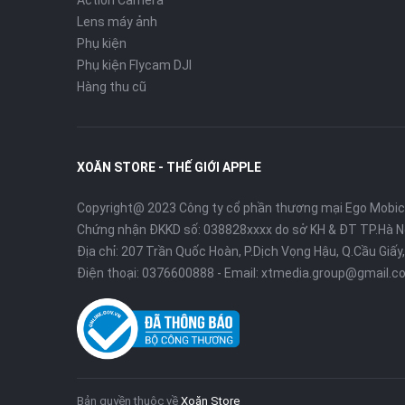
Action Camera
Lens máy ảnh
Phụ kiện
Phụ kiện Flycam DJI
Hàng thu cũ
XOĂN STORE - THẾ GIỚI APPLE
Copyright@ 2023 Công ty cổ phần thương mại Ego Mobi
Chứng nhận ĐKKD số: 038828xxxx do sở KH & ĐT TP.Hà N
Địa chỉ: 207 Trần Quốc Hoàn, P.Dịch Vọng Hậu, Q.Cầu Giấy,
Điện thoại:
0376600888
- Email:
xtmedia.group@gmail.c
Bản quyền thuộc về
Xoăn Store