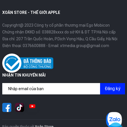
XOĂN STORE - THẾ GIỚI APPLE
Copyright@ 2023 Công ty cổ phần thương mại Ego Mobicon
Chứng nhận ĐKKD số: 038828xxxx do sở KH & ĐT TP.Hà Nội cấp
Địa chỉ: 207 Trần Quốc Hoàn, P.Dịch Vọng Hậu, Q.Cầu Giấy, Hà Nội
Điện thoại:
0376600888
- Email:
xtmedia.group@gmail.com
NHẬN TIN KHUYẾN MÃI
Đăng ký
Bản quyền thuộc về
Xoăn Store