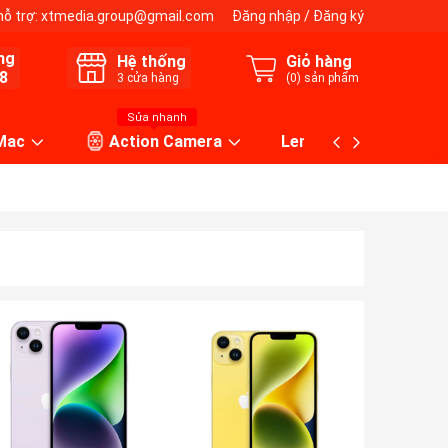
hỗ trợ:
xtmedia.group@gmail.com
Đăng nhập
/
Đăng ký
ng
Hệ thống
Giỏ hàng
8
3
cửa hàng
(
0
) sản phẩm
Sửa nhanh
 Mac
Action Camera
Lens máy ảnh