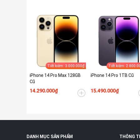
Tiết kiệm: 3.000.000₫
Tiết kiệm: 2.800.0
iPhone 14 Pro Max 128GB
iPhone 14 Pro 1TB Cũ
Cũ
14.290.000₫
15.490.000₫
DANH MỤC SẢN PHẨM
THÔNG T