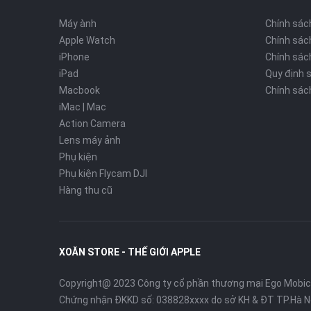
Máy ành
Chính sác
Apple Watch
Chính sác
iPhone
Chính sách
iPad
Quy định 
Macbook
Chính sác
iMac | Mac
Action Camera
Lens máy ảnh
Phụ kiện
Phụ kiện Flycam DJI
Hàng thu cũ
XOĂN STORE - THẾ GIỚI APPLE
Copyright@ 2023 Công ty cổ phần thương mại Ego Mobi
Chứng nhận ĐKKD số: 038828xxxx do sở KH & ĐT TP.Hà N