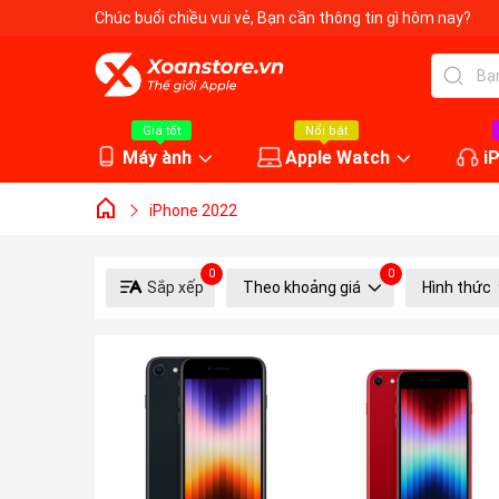
Chúc buổi chiều vui vẻ
, Bạn cần thông tin gì hôm nay?
Giá tốt
Nổi bật
Máy ành
Apple Watch
i
iPhone 2022
0
0
Sắp xếp
Theo khoảng giá
Hình thức