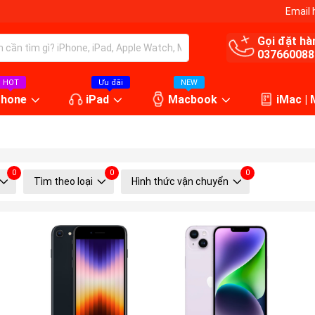
Email 
Gọi đặt hà
037660088
HOT
Ưu đãi
NEW
Phone
iPad
Macbook
iMac |
0
0
0
Tìm theo loại
Hình thức vận chuyển