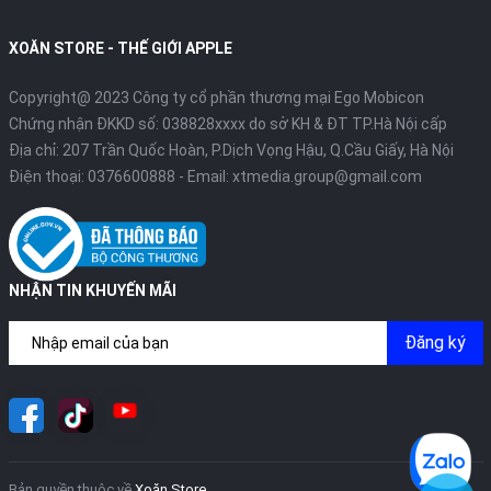
XOĂN STORE - THẾ GIỚI APPLE
Copyright@ 2023 Công ty cổ phần thương mại Ego Mobicon
Chứng nhận ĐKKD số: 038828xxxx do sở KH & ĐT TP.Hà Nội cấp
Địa chỉ: 207 Trần Quốc Hoàn, P.Dịch Vọng Hậu, Q.Cầu Giấy, Hà Nội
Điện thoại:
0376600888
- Email:
xtmedia.group@gmail.com
NHẬN TIN KHUYẾN MÃI
Đăng ký
Bản quyền thuộc về
Xoăn Store