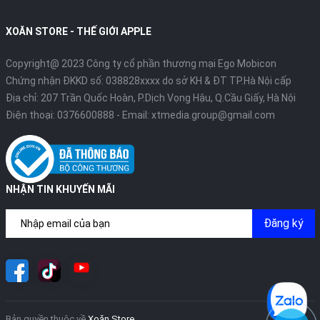
XOĂN STORE - THẾ GIỚI APPLE
Copyright@ 2023 Công ty cổ phần thương mại Ego Mobicon
Chứng nhận ĐKKD số: 038828xxxx do sở KH & ĐT TP.Hà Nội cấp
Địa chỉ: 207 Trần Quốc Hoàn, P.Dịch Vọng Hậu, Q.Cầu Giấy, Hà Nội
Điện thoại:
0376600888
- Email:
xtmedia.group@gmail.com
NHẬN TIN KHUYẾN MÃI
Đăng ký
Bản quyền thuộc về
Xoăn Store