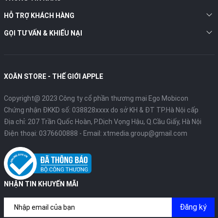
HỖ TRỢ KHÁCH HÀNG
GỌI TƯ VẤN & KHIẾU NẠI
XOĂN STORE - THẾ GIỚI APPLE
Copyright@ 2023 Công ty cổ phần thương mại Ego Mobicon
Chứng nhận ĐKKD số: 038828xxxx do sở KH & ĐT TP.Hà Nội cấp
Địa chỉ: 207 Trần Quốc Hoàn, P.Dịch Vọng Hậu, Q.Cầu Giấy, Hà Nội
Điện thoại:
0376600888
- Email:
xtmedia.group@gmail.com
NHẬN TIN KHUYẾN MÃI
Đăng ký