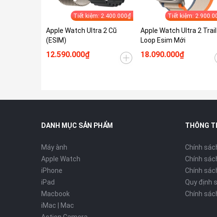
Tiết kiệm: 2.400.000₫
Tiết kiệm: 2.900.0
Apple Watch Ultra 2 Cũ
Apple Watch Ultra 2 Trail
(ESIM)
Loop Esim Mới
12.590.000₫
18.090.000₫
DANH MỤC SẢN PHẨM
THÔNG T
Máy ành
Chính sác
Apple Watch
Chính sác
iPhone
Chính sách
iPad
Quy định 
Macbook
Chính sác
iMac | Mac