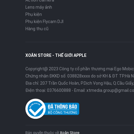
Action Camera
Lens máy ảnh
Phụ kiện
Phụ kiện Flycam DJI
Hàng thu cũ
XOĂN STORE - THẾ GIỚI APPLE
Copyright@ 2023 Công ty cổ phần thương mại Ego Mobi
Chứng nhận ĐKKD số: 038828xxxx do sở KH & ĐT TP.Hà N
Địa chỉ: 207 Trần Quốc Hoàn, P.Dịch Vọng Hậu, Q.Cầu Giấy,
Điện thoại:
0376600888
- Email:
xtmedia.group@gmail.c
Bản quyền thuộc về
Xoăn Store