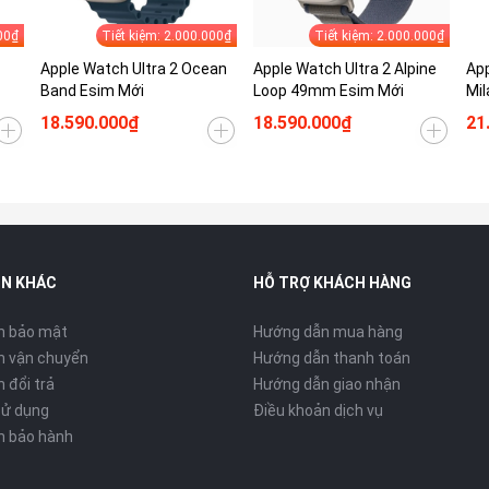
00₫
Tiết kiệm: 2.000.000₫
Tiết kiệm: 2.000.000₫
Apple Watch Ultra 2 Ocean
Apple Watch Ultra 2 Alpine
App
Band Esim Mới
Loop 49mm Esim Mới
Mil
18.590.000₫
18.590.000₫
21
IN KHÁC
HỖ TRỢ KHÁCH HÀNG
h bảo mật
Hướng dẫn mua hàng
h vận chuyển
Hướng dẫn thanh toán
 đổi trả
Hướng dẫn giao nhận
sử dụng
Điều khoản dịch vụ
h bảo hành