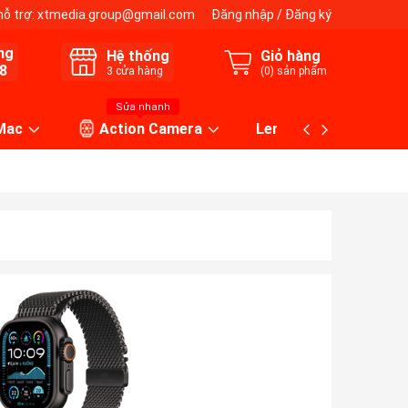
hỗ trợ:
xtmedia.group@gmail.com
Đăng nhập
/
Đăng ký
ng
Hệ thống
Giỏ hàng
8
3
cửa hàng
(
0
) sản phẩm
Sửa nhanh
 Mac
Action Camera
Lens máy ảnh