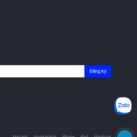
Đăng ký
Máy ành
Apple Watch
iPhone
iPad
Macbook