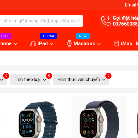
Email 
Gọi đặt hà
037660088
HOT
Ưu đãi
NEW
Phone
iPad
Macbook
iMac |
0
0
0
Tìm theo loại
Hình thức vận chuyển