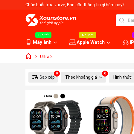
Chúc buổi trưa vui vẻ
, Bạn cần thông tin gì hôm nay?
Giá tốt
Nổi bật
Máy ành
Apple Watch
i
Ultra 2
0
0
Sắp xếp
Theo khoảng giá
Hình thức