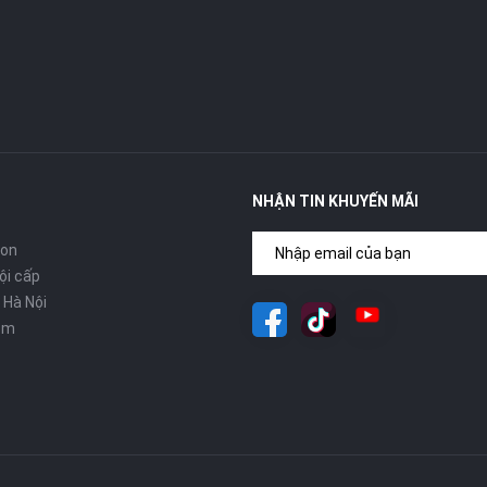
NHẬN TIN KHUYẾN MÃI
con
ội cấp
 Hà Nội
om