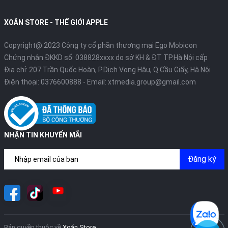
XOĂN STORE - THẾ GIỚI APPLE
Copyright@ 2023 Công ty cổ phần thương mại Ego Mobicon
Chứng nhận ĐKKD số: 038828xxxx do sở KH & ĐT TP.Hà Nội cấp
Địa chỉ: 207 Trần Quốc Hoàn, P.Dịch Vọng Hậu, Q.Cầu Giấy, Hà Nội
Điện thoại:
0376600888
- Email:
xtmedia.group@gmail.com
NHẬN TIN KHUYẾN MÃI
Đăng ký
Bản quyền thuộc về
Xoăn Store