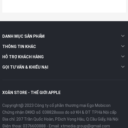
DANH MỤC SẢN PHẨM
THÔNG TIN KHÁC
HỖ TRỢ KHÁCH HÀNG
GỌI TƯ VẤN & KHIẾU NẠI
XOĂN STORE - THẾ GIỚI APPLE
Copyright@ 2023 Công ty cổ phần thương mại Ego Mobicon
Chứng nhận ĐKKD số: 038828xxxx do sở KH & ĐT TP.Hà Nội cấp
Địa chỉ: 207 Trần Quốc Hoàn, P.Dịch Vọng Hậu, Q.Cầu Giấy, Hà Nội
Điện thoại:
0376600888
- Email:
xtmedia.group@gmail.com