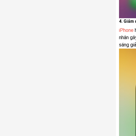
4. Giảm
iPhone
h
nhân gâ
sáng gi