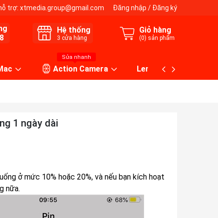
hỗ trợ:
xtmedia.group@gmail.com
Đăng nhập
/
Đăng ký
ng
Hệ thống
Giỏ hàng
8
3
cửa hàng
(
0
) sản phẩm
Sửa nhanh
 Mac
Action Camera
Lens máy ảnh
ng 1 ngày dài
uống ở mức 10% hoặc 20%, và nếu bạn kích hoạt
ng nữa.