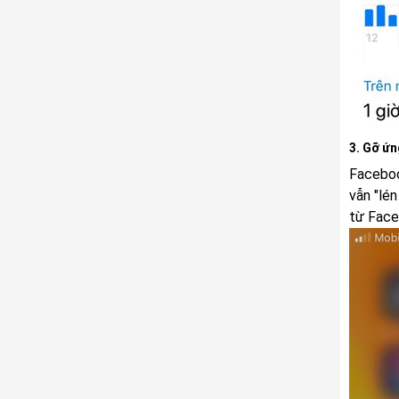
3. Gỡ ứ
Faceboo
vẫn "lén
từ Face