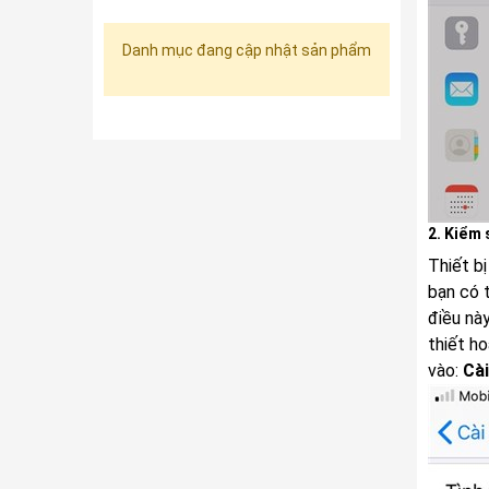
Danh mục đang cập nhật sản phẩm
2. Kiểm 
Thiết b
bạn có 
điều nà
thiết h
vào:
Cà