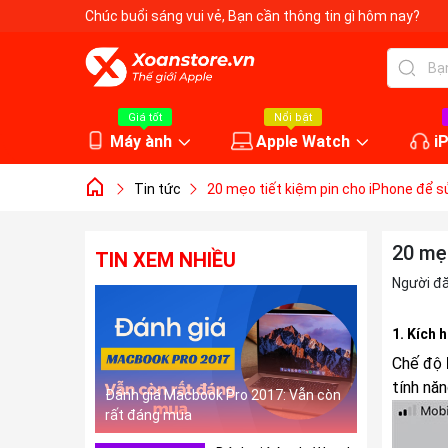
Chúc buổi sáng vui vẻ
, Bạn cần thông tin gì hôm nay?
Giá tốt
Nổi bật
Máy ành
Apple Watch
i
Tin tức
20 mẹo tiết kiệm pin cho iPhone để sử
20 mẹo
TIN XEM NHIỀU
Người đ
1. Kích 
Chế độ
tính nă
Đánh giá Macbook Pro 2017: Vẫn còn
rất đáng mua