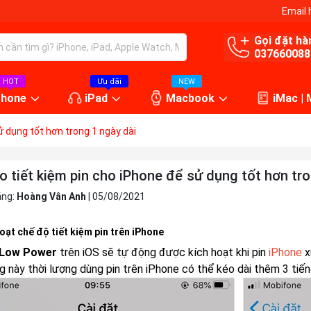
Email 
Gọi đặt hà
037660088
HOT
Ưu đãi
NEW
Phone
iPad
Macbook
iMac |
 dụng tốt hơn trong 1 ngày dài
 tiết kiệm pin cho iPhone để sử dụng tốt hơn tro
ăng:
Hoàng Vân Anh
|
05/08/2021
hoạt chế độ tiết kiệm pin trên iPhone
Low Power
trên iOS sẽ tự động được kích hoạt khi pin
iPhone
x
ng này thời lượng dùng pin trên iPhone có thể kéo dài thêm 3 tiế