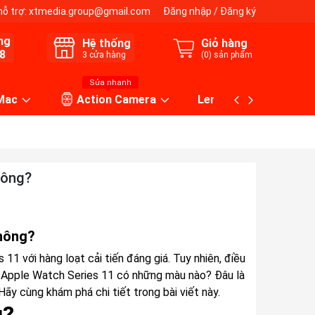
hỗ trợ:
xtmedia.group@gmail.com
Đăng nhập
/
Đăng ký
ng
Hệ thống
Giỏ hàng
8
3
cửa hàng
(
0
) sản phẩm
Sửa nhanh
 Mac
Action Camera
Lens máy ảnh
hông?
hông?
11 với hàng loạt cải tiến đáng giá. Tuy nhiên, điều
y, Apple Watch Series 11 có những màu nào? Đâu là
 cùng khám phá chi tiết trong bài viết này.
u?