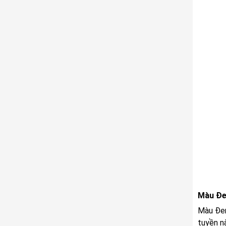
Màu Đe
Màu Đen
tuyền n