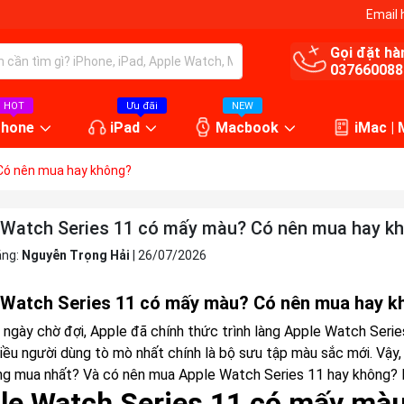
Email 
Gọi đặt hà
037660088
HOT
Ưu đãi
NEW
Phone
iPad
Macbook
iMac |
Có nên mua hay không?
 Watch Series 11 có mấy màu? Có nên mua hay k
ăng:
Nguyễn Trọng Hải
|
26/07/2026
 Watch Series 11 có mấy màu? Có nên mua hay k
ngày chờ đợi, Apple đã chính thức trình làng Apple Watch Series 
hiều người dùng tò mò nhất chính là bộ sưu tập màu sắc mới. Vậ
g mua nhất? Và có nên mua Apple Watch Series 11 hay không? Hãy
le Watch Series 11 có mấy mà