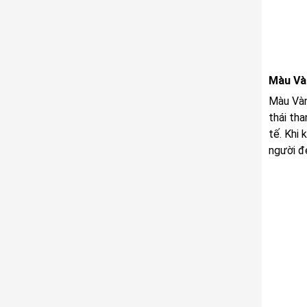
Màu Và
Màu Vàn
thái tha
tế. Khi 
người đ