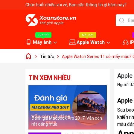
Chúc buổi chiều vui vẻ
, Bạn cần thông tin gì hôm nay?
Giá tốt
Nổi bật
Máy ành
Apple Watch
i
Tin tức
Apple Watch Series 11 có mấy màu? 
Apple
TIN XEM NHIỀU
Người đ
Apple
Sau bao 
khiến n
Đánh giá Macbook Pro 2017: Vẫn còn
màu đán
rất đáng mua
App