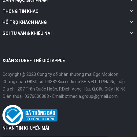
DANH MỤC SẢN PHẨM
THÔNG TIN KHÁC
HỖ TRỢ KHÁCH HÀNG
GỌI TƯ VẤN & KHIẾU NẠI
XOĂN STORE - THẾ GIỚI APPLE
Copyright@ 2023 Công ty cổ phần thương mại Ego Mobicon
Chứng nhận ĐKKD số: 038828xxxx do sở KH & ĐT TP.Hà Nội cấp
Địa chỉ: 207 Trần Quốc Hoàn, P.Dịch Vọng Hậu, Q.Cầu Giấy, Hà Nội
Điện thoại:
0376600888
- Email:
xtmedia.group@gmail.com
NHẬN TIN KHUYẾN MÃI