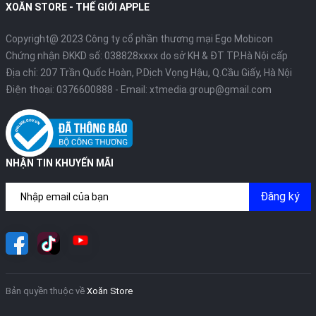
XOĂN STORE - THẾ GIỚI APPLE
Copyright@ 2023 Công ty cổ phần thương mại Ego Mobicon
Chứng nhận ĐKKD số: 038828xxxx do sở KH & ĐT TP.Hà Nội cấp
Địa chỉ: 207 Trần Quốc Hoàn, P.Dịch Vọng Hậu, Q.Cầu Giấy, Hà Nội
Điện thoại:
0376600888
- Email:
xtmedia.group@gmail.com
NHẬN TIN KHUYẾN MÃI
Đăng ký
Bản quyền thuộc về
Xoăn Store