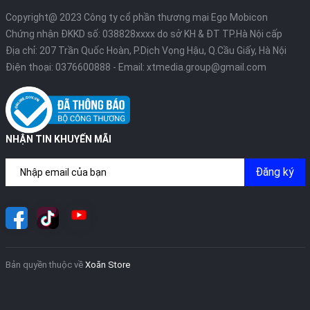
Copyright@ 2023 Công ty cổ phần thương mại Ego Mobicon
Chứng nhận ĐKKD số: 038828xxxx do sở KH & ĐT TP.Hà Nội cấp
Địa chỉ: 207 Trần Quốc Hoàn, P.Dịch Vọng Hậu, Q.Cầu Giấy, Hà Nội
Điện thoại:
0376600888
- Email:
xtmedia.group@gmail.com
NHẬN TIN KHUYẾN MÃI
Đăng ký
Bản quyền thuộc về
Xoăn Store