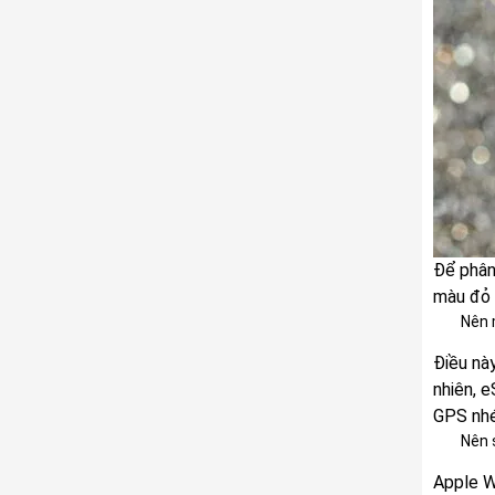
Để phân
màu đỏ 
Nên 
Điều nà
nhiên, 
GPS nhé
Nên 
Apple W