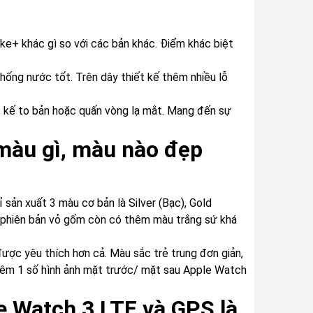
ke+ khác gì so với các bản khác. Điểm khác biệt
hống nước tốt. Trên dây thiết kế thêm nhiều lỗ
t kế to bản hoặc quấn vòng lạ mắt. Mang đến sự
màu gì, màu nào đẹp
sản xuất 3 màu cơ bản là Silver (Bạc), Gold
a, phiên bản vỏ gốm còn có thêm màu trắng sứ khá
ợc yêu thích hơn cả. Màu sắc trẻ trung đơn giản,
hêm 1 số hình ảnh mặt trước/ mặt sau Apple Watch
e Watch 3 LTE và GPS là