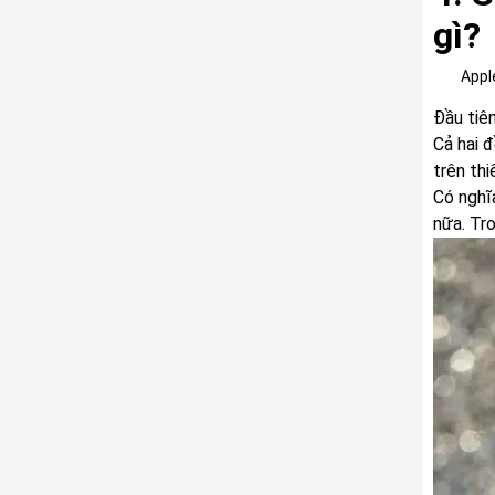
gì?
Appl
Đầu tiê
Cả hai 
trên th
Có nghĩ
nữa. Tr