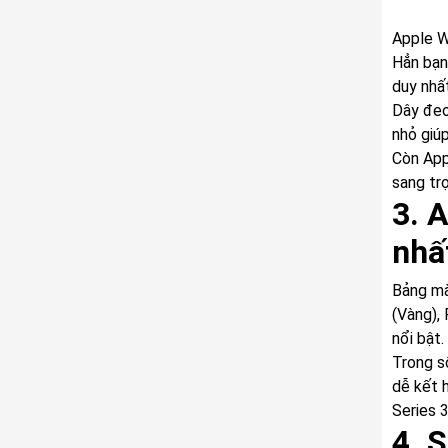
Apple W
Hẳn bạn
duy nhấ
Dây đeo
nhỏ giú
Còn App
sang tr
3. 
nhấ
Bảng mà
(Vàng),
nổi bật.
Trong s
dễ kết 
Series 3
4. 