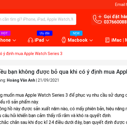
Email 
Gọi đặt hà
037660088
HOT
Ưu đãi
NEW
Phone
iPad
Macbook
iMac |
ó ý định mua Apple Watch Series 3
iều bạn không được bỏ qua khi có ý định mua App
ăng:
Hoàng Vân Anh
|
21/09/2021
g muốn mua Apple Watch Series 3 để phục vụ nhu cầu sử dụng củ
iểu rõ sản phẩm này.
ồng hồ này được sản xuất năm nào, có mấy phiên bản, hiệu năng 
u câu hỏi khiến bạn cảm thấy rối rắm và khó ra quyết định.
 chắc chắn sau khi đọc kĩ 24 điều dưới đây, bạn quyết định đượ