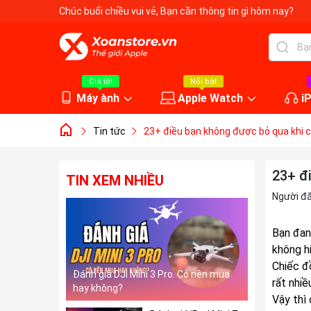
Chúc buổi chiều vui vẻ
, Bạn cần thông tin gì hôm nay?
Giá tốt
Nổi bật
Máy ành
Apple Watch
i
Tin tức
23+ điều bạn không được bỏ qua khi c
23+ đ
TIN XEM NHIỀU
Người đ
Bạn đan
không h
Chiếc đ
Đánh giá DJI Mini 3 Pro. Có nên mua
rất nhiề
hay không?
Vậy thì