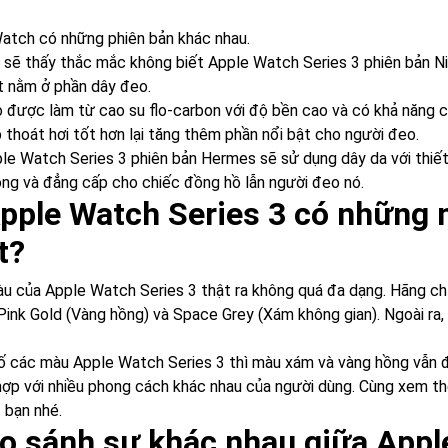
atch có những phiên bản khác nhau.
 sẽ thấy thắc mắc không biết Apple Watch Series 3 phiên bản Ni
t nằm ở phần dây đeo.
 được làm từ cao su flo-carbon với độ bền cao và có khả năng c
p thoát hơi tốt hơn lại tăng thêm phần nổi bật cho người đeo.
le Watch Series 3 phiên bản Hermes sẽ sử dụng dây da với thiế
ọng và đẳng cấp cho chiếc đồng hồ lẫn người đeo nó.
Apple Watch Series 3 có những 
t?
u của Apple Watch Series 3 thật ra không quá đa dạng. Hãng chỉ 
 Pink Gold (Vàng hồng) và Space Grey (Xám không gian). Ngoài r
ố các màu Apple Watch Series 3 thì màu xám và vàng hồng vẫn đư
hợp với nhiều phong cách khác nhau của người dùng. Cùng xem t
 bạn nhé.
So sánh sự khác nhau giữa Appl