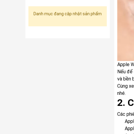
Danh mục đang cập nhật sản phẩm
Apple W
Nếu để 
và bền b
Cùng xe
nhé.
2. 
Các phi
Appl
Appl