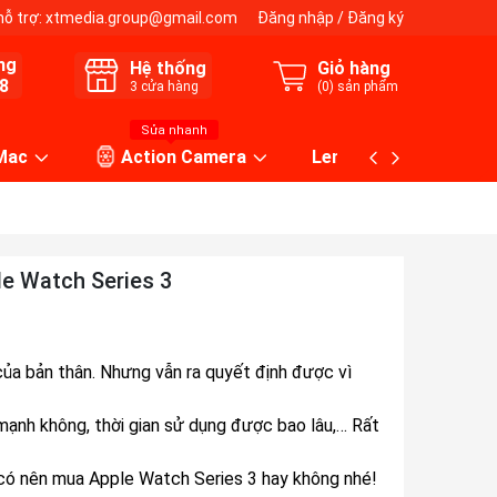
hỗ trợ:
xtmedia.group@gmail.com
Đăng nhập
/
Đăng ký
ng
Hệ thống
Giỏ hàng
8
3
cửa hàng
(
0
) sản phẩm
Sửa nhanh
 Mac
Action Camera
Lens máy ảnh
le Watch Series 3
a bản thân. Nhưng vẫn ra quyết định được vì
mạnh không, thời gian sử dụng được bao lâu,… Rất
c có nên mua Apple Watch Series 3 hay không nhé!