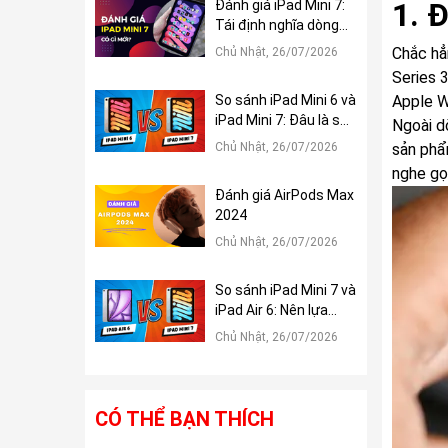
1. 
Đánh giá iPad Mini 7:
Tái định nghĩa dòng
iPad Mini
Chắc hẳ
Chủ Nhật, 26/07/2026
Series 
So sánh iPad Mini 6 và
Apple W
iPad Mini 7: Đâu là sự
Ngoài dò
khác biệt?
Chủ Nhật, 26/07/2026
sản phẩ
nghe gọi
Đánh giá AirPods Max
2024
Chủ Nhật, 26/07/2026
So sánh iPad Mini 7 và
iPad Air 6: Nên lựa
chọn tablet nào?
Chủ Nhật, 26/07/2026
CÓ THỂ BẠN THÍCH