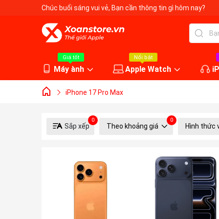
Chúc buổi sáng vui vẻ
, Bạn cần thông tin gì hôm nay?
Giá tốt
Nổi bật
Máy ành
Apple Watch
i
iPhone 17 Pro Max
0
0
Sắp xếp
Theo khoảng giá
Hình thức 