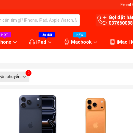
Email 
Gọi đặt hà
037660088
HOT
Ưu đãi
NEW
Phone
iPad
Macbook
iMac |
0
vận chuyển