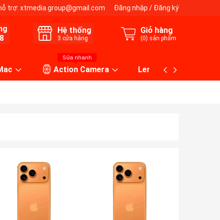
hỗ trợ:
xtmedia.group@gmail.com
Đăng nhập
/
Đăng ký
ng
Hệ thống
Giỏ hàng
8
3
cửa hàng
(
0
) sản phẩm
Sửa nhanh
 Mac
Action Camera
Lens máy ảnh