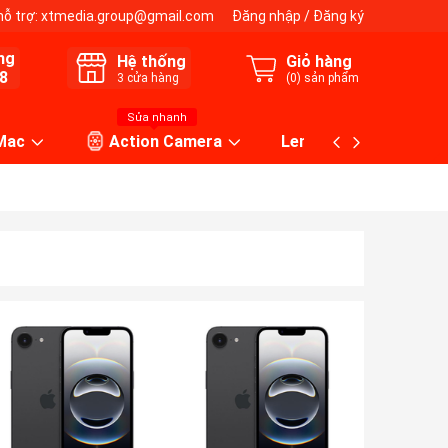
hỗ trợ:
xtmedia.group@gmail.com
Đăng nhập
/
Đăng ký
ng
Hệ thống
Giỏ hàng
8
3
cửa hàng
(
0
) sản phẩm
Sửa nhanh
 Mac
Action Camera
Lens máy ảnh