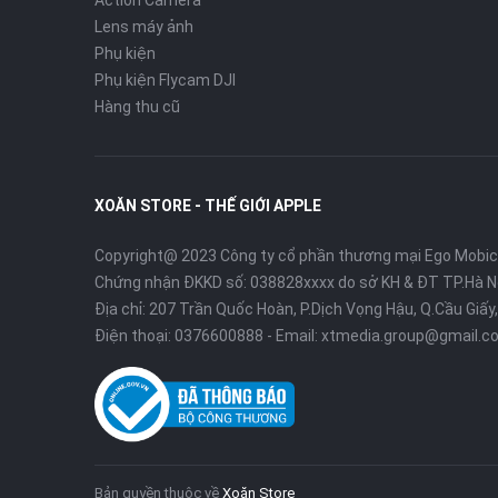
Action Camera
Lens máy ảnh
Phụ kiện
Phụ kiện Flycam DJI
Hàng thu cũ
XOĂN STORE - THẾ GIỚI APPLE
Copyright@ 2023 Công ty cổ phần thương mại Ego Mobi
Chứng nhận ĐKKD số: 038828xxxx do sở KH & ĐT TP.Hà N
Địa chỉ: 207 Trần Quốc Hoàn, P.Dịch Vọng Hậu, Q.Cầu Giấy,
Điện thoại:
0376600888
- Email:
xtmedia.group@gmail.c
Bản quyền thuộc về
Xoăn Store