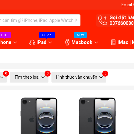
Email 
Gọi đặt hà
037660088
HOT
Ưu đãi
NEW
Phone
iPad
Macbook
iMac |
0
0
0
Tìm theo loại
Hình thức vận chuyển