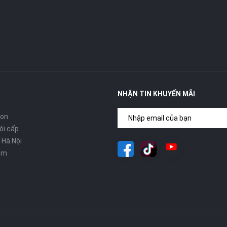
NHẬN TIN KHUYẾN MÃI
con
ội cấp
 Hà Nội
om