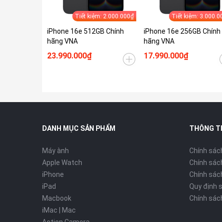
Tiết kiệm: 2.000.000₫
Tiết kiệm: 3.000.0
iPhone 16e 512GB Chính
iPhone 16e 256GB Chính
hãng VNA
hãng VNA
23.990.000₫
17.990.000₫
DANH MỤC SẢN PHẨM
THÔNG T
Máy ành
Chính sác
Apple Watch
Chính sác
iPhone
Chính sách
iPad
Quy định 
Macbook
Chính sác
iMac | Mac