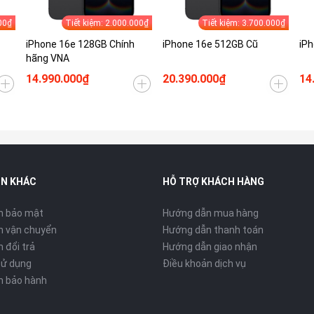
00₫
Tiết kiệm: 2.000.000₫
Tiết kiệm: 3.700.000₫
iPhone 16e 128GB Chính
iPhone 16e 512GB Cũ
iPh
hãng VNA
14.990.000₫
20.390.000₫
14
IN KHÁC
HỖ TRỢ KHÁCH HÀNG
h bảo mật
Hướng dẫn mua hàng
h vận chuyển
Hướng dẫn thanh toán
 đổi trả
Hướng dẫn giao nhận
sử dụng
Điều khoản dịch vụ
h bảo hành