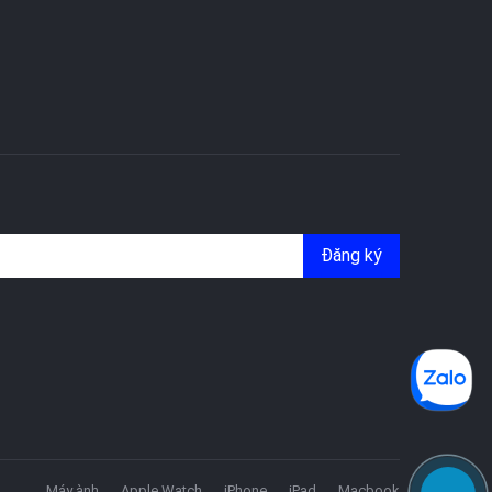
Đăng ký
Máy ành
Apple Watch
iPhone
iPad
Macbook