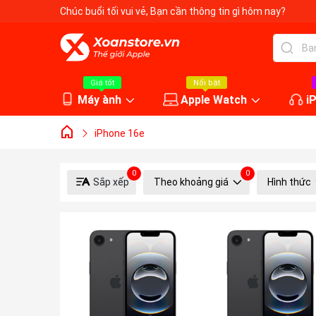
Chúc buổi tối vui vẻ
, Bạn cần thông tin gì hôm nay?
Giá tốt
Nổi bật
Máy ành
Apple Watch
i
iPhone 16e
0
0
Sắp xếp
Theo khoảng giá
Hình thức