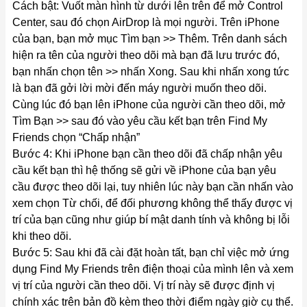
Cách bật: Vuốt màn hình từ dưới lên trên để mở Control
Center, sau đó chọn AirDrop là mọi người. Trên iPhone
của bạn, bạn mở mục Tìm bạn >> Thêm. Trên danh sách
hiện ra tên của người theo dõi mà bạn đã lưu trước đó,
bạn nhấn chọn tên >> nhấn Xong. Sau khi nhấn xong tức
là bạn đã gởi lời mời đến máy người muốn theo dõi.
Cùng lúc đó bạn lên iPhone của người cần theo dõi, mở
Tìm Bạn >> sau đó vào yêu cầu kết bạn trên Find My
Friends chọn “Chấp nhận”
Bước 4: Khi iPhone bạn cần theo dõi đã chấp nhận yêu
cầu kết bạn thì hệ thống sẽ gửi về iPhone của bạn yêu
cầu được theo dõi lại, tuy nhiên lúc này bạn cần nhấn vào
xem chọn Từ chối, để đối phương không thể thấy được vị
trí của bạn cũng như giúp bí mật danh tính và không bị lỗi
khi theo dõi.
Bước 5: Sau khi đã cài đặt hoàn tất, bạn chỉ việc mở ứng
dụng Find My Friends trên điện thoại của mình lên và xem
vị trí của người cần theo dõi. Vị trí này sẽ được định vị
chính xác trên bản đồ kèm theo thời điểm ngày giờ cụ thể.