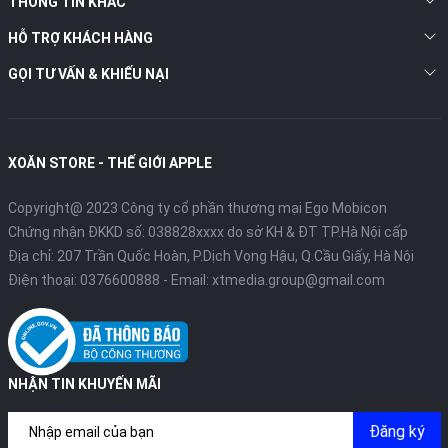
THÔNG TIN KHÁC
HỖ TRỢ KHÁCH HÀNG
GỌI TƯ VẤN & KHIẾU NẠI
XOĂN STORE - THẾ GIỚI APPLE
Copyright@ 2023 Công ty cổ phần thương mại Ego Mobicon
Chứng nhận ĐKKD số: 038828xxxx do sở KH & ĐT TP.Hà Nội cấp
Địa chỉ: 207 Trần Quốc Hoàn, P.Dịch Vọng Hậu, Q.Cầu Giấy, Hà Nội
Điện thoại:
0376600888
- Email:
xtmedia.group@gmail.com
NHẬN TIN KHUYẾN MÃI
Đăng ký