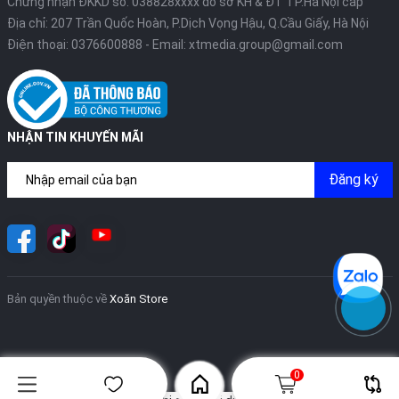
Chứng nhận ĐKKD số: 038828xxxx do sở KH & ĐT TP.Hà Nội cấp
Địa chỉ: 207 Trần Quốc Hoàn, P.Dịch Vọng Hậu, Q.Cầu Giấy, Hà Nội
Điện thoại:
0376600888
- Email:
xtmedia.group@gmail.com
NHẬN TIN KHUYẾN MÃI
Đăng ký
Bản quyền thuộc về
Xoăn Store
0