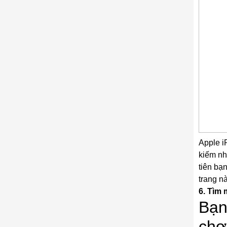
Apple i
kiếm nh
tiên bạ
trang nà
6. Tìm 
Bạn
chợ