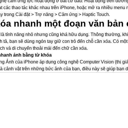
hệ cảm ứng lực hoạt động ở bất cứ đâu: Hoạt động trên đường li
ạt các thao tác khác nhau trên iPhone, hoặc mở ra nhiều menu n
y trong Cài đặt > Trợ năng > Cảm ứng > Haptic Touch.
Xóa nhanh một đoạn văn bản 
 là tính năng nhỏ nhưng cũng khá hữu dụng. Thông thường, khi
nh tả, bạn sẽ dùng ngón tay giữ con trỏ đến chỗ cần xóa. Có mộ
ch và di chuyển thoải mái đến chữ cần xóa.
 nhanh ảnh bằng từ khóa
g Ảnh của iPhone áp dụng công nghệ Computer Vision (thị giác
à cảnh vật trên những bức ảnh của bạn, điều này sẽ giúp bạn 