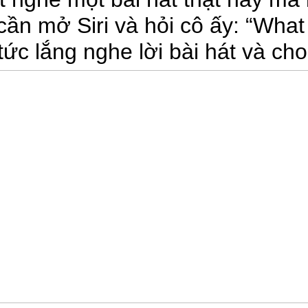
cần mở Siri và hỏi cô ấy: “What 
 tức lắng nghe lời bài hát và ch