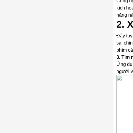
Công ng
kích ho
năng nà
2. 
Đây tuy
sai chí
phím cá
3. Tìm
Ứng dụn
người v