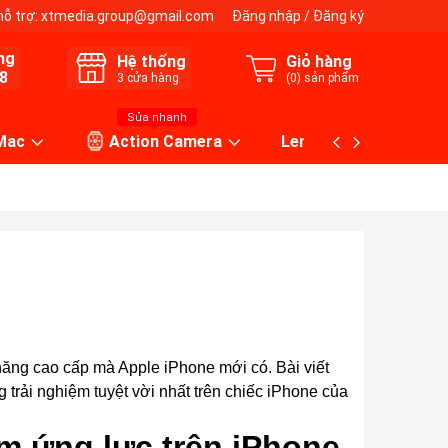
hỗ trợ:
xtmedia.group@gmail.com
Đăng nhập
/
Đăng ký
ng
Hệ thống
Giỏ hàng
8
3
cửa hàng
(
0
) sản phẩm
Sửa nhanh
 Mac
Action Camera
Lens máy ảnh
ăng cao cấp mà Apple iPhone mới có. Bài viết
trải nghiệm tuyệt vời nhất trên chiếc iPhone của
m ứng lực trên iPhone