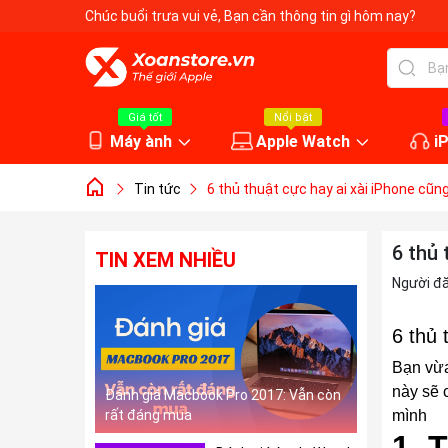
Chúc buổi trưa vui vẻ
, Bạn cần thông tin gì hôm nay?
Giá tốt
Nổi bật
Máy ành
Apple Watch
i
Tin tức
6 thủ thuật cực hay ai xài iPhone cũng
6 thủ 
TIN XEM NHIỀU
Người đ
6 thủ 
Bạn vừa
này sẽ 
Đánh giá Macbook Pro 2017: Vẫn còn
rất đáng mua
mình
1. 