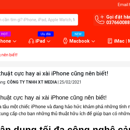
Email 
Gọi đặt hà
037660088
HOT
Ưu đãi
NEW
Phone
iPad
Macbook
iMac |
 nên biết!
thuật cực hay ai xài iPhone cũng nên biết!
ăng:
CÔNG TY TNHH XT MEDIA
|
25/02/2021
thuật cực hay ai xài iPhone cũng nên biết!
 tậu một chiếc
iPhone
và đang háo hức khám phá những tính n
cung cấp cho bạn những thủ thuật hữu ích để giúp bạn có những 
Tận dụng tối đa công nghệ cả