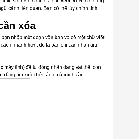
nk, số điện thoại, địa chỉ, xem trước nội dung,
gữ cảnh liên quan. Bạn có thể tùy chỉnh tính
cần xóa
 bạn nhập một đoạn văn bản và có một chữ viết
t cách nhanh hơn, đó là bạn chỉ cần nhấn giữ
 máy tính) để tự động nhận dạng vật thể, con
dễ dàng tìm kiếm bức ảnh mà mình cần.