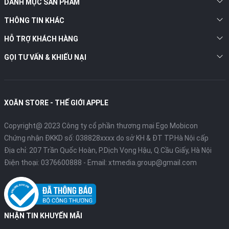
DANH MỤC SẢN PHẨM
THÔNG TIN KHÁC
HỖ TRỢ KHÁCH HÀNG
GỌI TƯ VẤN & KHIẾU NẠI
XOĂN STORE - THẾ GIỚI APPLE
Copyright@ 2023 Công ty cổ phần thương mại Ego Mobicon
Chứng nhận ĐKKD số: 038828xxxx do sở KH & ĐT TP.Hà Nội cấp
Địa chỉ: 207 Trần Quốc Hoàn, P.Dịch Vọng Hậu, Q.Cầu Giấy, Hà Nội
Điện thoại:
0376600888
- Email:
xtmedia.group@gmail.com
NHẬN TIN KHUYẾN MÃI