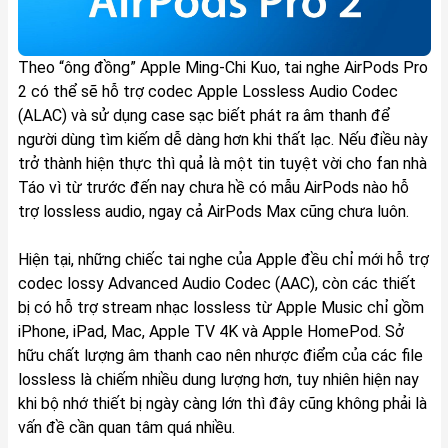
Theo “ông đồng” Apple Ming-Chi Kuo, tai nghe AirPods Pro
2 có thể sẽ hỗ trợ codec Apple Lossless Audio Codec
(ALAC) và sử dụng case sạc biết phát ra âm thanh để
người dùng tìm kiếm dễ dàng hơn khi thất lạc. Nếu điều này
trở thành hiện thực thì quả là một tin tuyệt vời cho fan nhà
Táo vì từ trước đến nay chưa hề có mẫu AirPods nào hỗ
trợ lossless audio, ngay cả AirPods Max cũng chưa luôn.
Hiện tại, những chiếc tai nghe của Apple đều chỉ mới hỗ trợ
codec lossy Advanced Audio Codec (AAC), còn các thiết
bị có hỗ trợ stream nhạc lossless từ Apple Music chỉ gồm
iPhone, iPad, Mac, Apple TV 4K và Apple HomePod. Sở
hữu chất lượng âm thanh cao nên nhược điểm của các file
lossless là chiếm nhiều dung lượng hơn, tuy nhiên hiện nay
khi bộ nhớ thiết bị ngày càng lớn thì đây cũng không phải là
vấn đề cần quan tâm quá nhiều.