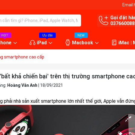
Email 
Gọi đặt hà
037660088
HOT
Ưu đãi
NEW
Phone
iPad
Macbook
iMac |
ường smartphone cao cấp
'bất khả chiến bại' trên thị trường smartphone ca
ăng:
Hoàng Vân Anh
|
18/09/2021
g phải nhà sản xuất smartphone lớn nhất thế giới, Apple vẫn đứn