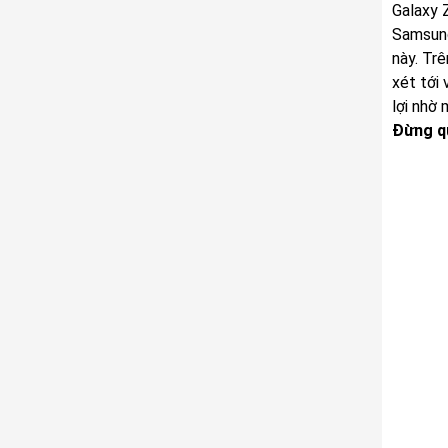
Galaxy Z
Samsung
này. Tr
xét tới
lợi nhờ
Đừng qu