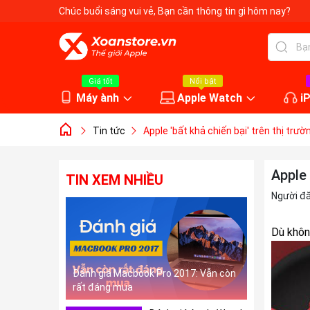
Chúc buổi sáng vui vẻ
, Bạn cần thông tin gì hôm nay?
Giá tốt
Nổi bật
Máy ành
Apple Watch
i
Tin tức
Apple 'bất khả chiến bại' trên thị tr
Apple 
TIN XEM NHIỀU
Người đ
Dù khôn
Đánh giá Macbook Pro 2017: Vẫn còn
rất đáng mua