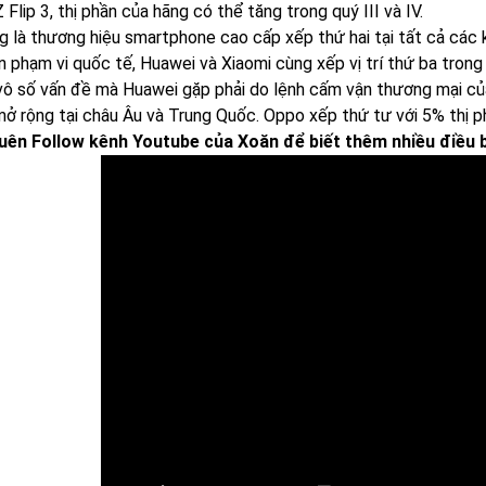
 Flip 3, thị phần của hãng có thể tăng trong quý III và IV.
 là thương hiệu smartphone cao cấp xếp thứ hai tại tất cả các kh
ên phạm vi quốc tế, Huawei và Xiaomi cùng xếp vị trí thứ ba tron
 vô số vấn đề mà Huawei gặp phải do lệnh cấm vận thương mại củ
 mở rộng tại châu Âu và Trung Quốc. Oppo xếp thứ tư với 5% thị p
ên Follow kênh Youtube của Xoăn để biết thêm nhiều điều b