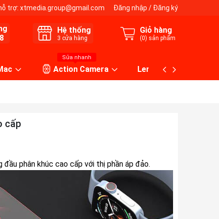
hỗ trợ:
xtmedia.group@gmail.com
Đăng nhập
/
Đăng ký
ng
Hệ thống
Giỏ hàng
8
3
cửa hàng
(
0
) sản phẩm
Sửa nhanh
 Mac
Action Camera
Lens máy ảnh
o cấp
g đầu phân khúc cao cấp với thị phần áp đảo.