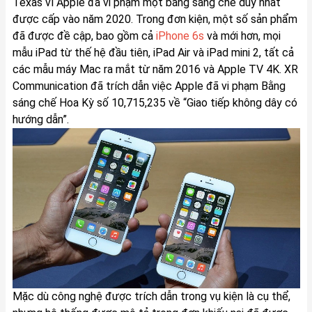
Texas vì Apple đã vi phạm một bằng sáng chế duy nhất
được cấp vào năm 2020. Trong đơn kiện, một số sản phẩm
đã được đề cập, bao gồm cả
iPhone 6s
và mới hơn, mọi
mẫu iPad từ thế hệ đầu tiên, iPad Air và iPad mini 2, tất cả
các mẫu máy Mac ra mắt từ năm 2016 và Apple TV 4K. XR
Communication đã trích dẫn việc Apple đã vi phạm Bằng
sáng chế Hoa Kỳ số 10,715,235 về “Giao tiếp không dây có
hướng dẫn”.
Mặc dù công nghệ được trích dẫn trong vụ kiện là cụ thể,