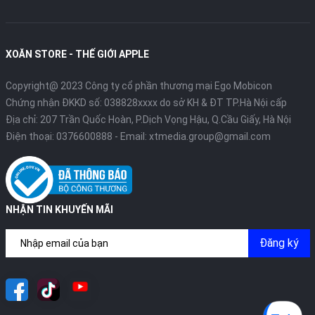
XOĂN STORE - THẾ GIỚI APPLE
Copyright@ 2023 Công ty cổ phần thương mại Ego Mobicon
Chứng nhận ĐKKD số: 038828xxxx do sở KH & ĐT TP.Hà Nội cấp
Địa chỉ: 207 Trần Quốc Hoàn, P.Dịch Vọng Hậu, Q.Cầu Giấy, Hà Nội
Điện thoại:
0376600888
- Email:
xtmedia.group@gmail.com
NHẬN TIN KHUYẾN MÃI
Đăng ký