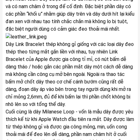
và có nam châm ở trong để cố định. Đặc biệt phần dây có
các phần “khối u” nhằm giúp dây trên và dây dưới hít lại kiểu
đan xen với nhau tạo tính chắc chắn mà không lo bị tuột,
đặc biệt người dùng có cảm giác đeo thoải mái nhất.
Dây Link Bracelet thép không gỉ giống với các loại dây đeo
thép theo từng mắt gắn liền với nhau, tuy nhiên Link
Bracelet của Apple được gia công tỉ mỉ, có nút bấm dễ
dàng tháo / hoặc gắn các phần mắt dây một cách dễ dàng
mà không cần công cụ mở bên ngoài. Ngoài ra thao tác
bấm mở chốt dây theo cơ chế cánh bướm cũng rất dễ
dàng, đoạn dây áp vào bên trong tay người dùng khi mở ra
chỉ mỏng 2,6mm, đủ để khi bấm lại thì phần chốt không bị
nhô lên so với tổng thể dây.
Cuối cùng là dây Milanese Loop - vốn là mẫu dây được yêu
thích kể từ khi Apple Watch đầu tiên ra mắt. Dây được làm
từ thép không gỉ và được gia công mỏng, mịn, uốn cong
thoải mái để đeo lên dễ dàng, phần nam châm hít ở cuối