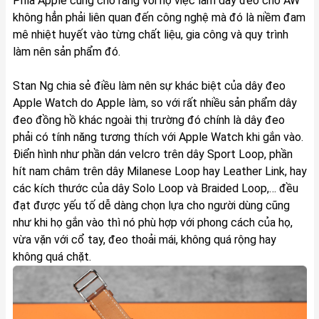
Phía Apple cũng cho rằng với họ việc làm dây đeo cho AW
không hẳn phải liên quan đến công nghệ mà đó là niềm đam
mê nhiệt huyết vào từng chất liệu, gia công và quy trình
làm nên sản phẩm đó.
Stan Ng chia sẻ điều làm nên sự khác biệt của dây đeo
Apple Watch do Apple làm, so với rất nhiều sản phẩm dây
đeo đồng hồ khác ngoài thị trường đó chính là dây đeo
phải có tính năng tương thích với Apple Watch khi gắn vào.
Điển hình như phần dán velcro trên dây Sport Loop, phần
hít nam châm trên dây Milanese Loop hay Leather Link, hay
các kích thước của dây Solo Loop và Braided Loop,… đều
đạt được yếu tố dễ dàng chọn lựa cho người dùng cũng
như khi họ gắn vào thì nó phù hợp với phong cách của họ,
vừa vặn với cổ tay, đeo thoải mái, không quá rộng hay
không quá chặt.