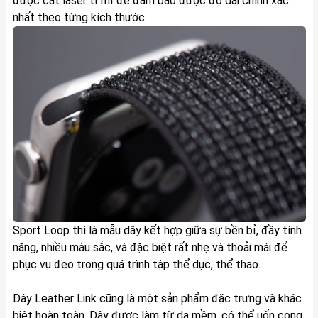
được cắt laser tỉ mỉ để đảm bảo được độ dài chính xác
nhất theo từng kích thước.
Sport Loop thì là mẫu dây kết hợp giữa sự bền bỉ, đầy tính
năng, nhiều màu sắc, và đặc biệt rất nhẹ và thoải mái để
phục vụ đeo trong quá trình tập thể dục, thể thao.
Dây Leather Link cũng là một sản phẩm đặc trưng và khác
biệt hoàn toàn. Dây được làm từ da mềm, có thể uốn cong