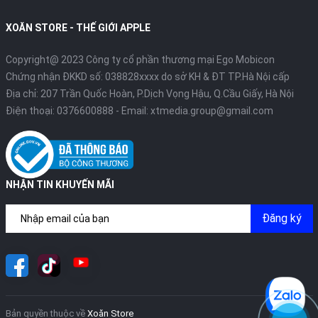
XOĂN STORE - THẾ GIỚI APPLE
Copyright@ 2023 Công ty cổ phần thương mại Ego Mobicon
Chứng nhận ĐKKD số: 038828xxxx do sở KH & ĐT TP.Hà Nội cấp
Địa chỉ: 207 Trần Quốc Hoàn, P.Dịch Vọng Hậu, Q.Cầu Giấy, Hà Nội
Điện thoại:
0376600888
- Email:
xtmedia.group@gmail.com
NHẬN TIN KHUYẾN MÃI
Đăng ký
Bản quyền thuộc về
Xoăn Store