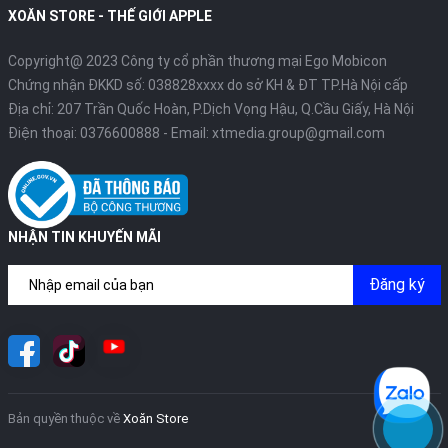
XOĂN STORE - THẾ GIỚI APPLE
Copyright@ 2023 Công ty cổ phần thương mại Ego Mobicon
Chứng nhận ĐKKD số: 038828xxxx do sở KH & ĐT TP.Hà Nội cấp
Địa chỉ: 207 Trần Quốc Hoàn, P.Dịch Vọng Hậu, Q.Cầu Giấy, Hà Nội
Điện thoại:
0376600888
- Email:
xtmedia.group@gmail.com
NHẬN TIN KHUYẾN MÃI
Đăng ký
Bản quyền thuộc về
Xoăn Store