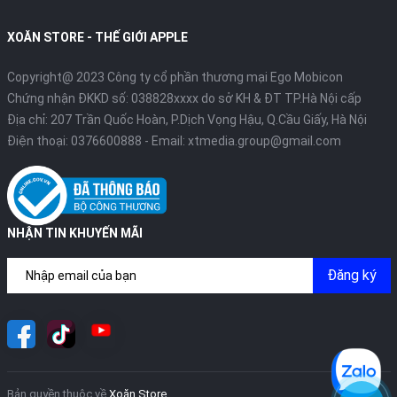
XOĂN STORE - THẾ GIỚI APPLE
Copyright@ 2023 Công ty cổ phần thương mại Ego Mobicon
Chứng nhận ĐKKD số: 038828xxxx do sở KH & ĐT TP.Hà Nội cấp
Địa chỉ: 207 Trần Quốc Hoàn, P.Dịch Vọng Hậu, Q.Cầu Giấy, Hà Nội
Điện thoại:
0376600888
- Email:
xtmedia.group@gmail.com
NHẬN TIN KHUYẾN MÃI
Đăng ký
Bản quyền thuộc về
Xoăn Store