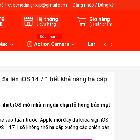
hỗ trợ:
xtmedia.group@gmail.com
Đăng nhập
/
Đăng ký
ng
Hệ thống
Giỏ hàng
8
3
cửa hàng
(
0
) sản phẩm
Sửa nhanh
 Mac
Action Camera
Lens máy ảnh
 đã lên iOS 14.7.1 hết khả năng hạ cấp
p nhật iOS mới nhằm ngăn chặn lỗ hổng bảo mật
ne vào tuần trước, Apple mới đây đã khóa sign iOS
iOS 14.7.1 sẽ không thể hạ cấp xuống các phiên bản