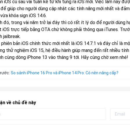
ản iOS cũ sau vài tuần kể từ khi tung ra iOS mới. Việc làm này đ
 để giúp cho người dùng cập nhật các tính năng mới nhất và đảm 
vừa khóa sign iOS 14.6.
 đó, trong vài năm trở lại đây thì có rất ít lý do để người dùng h
t iOS trực tiếp bằng OTA chứ không phải thông qua iTunes. Trướ
h jailbreak.
, phiên bản iOS chính thức mới nhất là iOS 14.7.1 và đây chỉ là mộ
ng thử nghiệm iOS 15, hệ điều hành giúp mang đến rất nhiều tín
nh cùng dòng iPhone 13 vào tháng 9 tới. Hãy cùng chờ xem nhé!
trước:
So sánh iPhone 16 Pro và iPhone 14 Pro: Có nên nâng cấp?
ận về chủ đề này