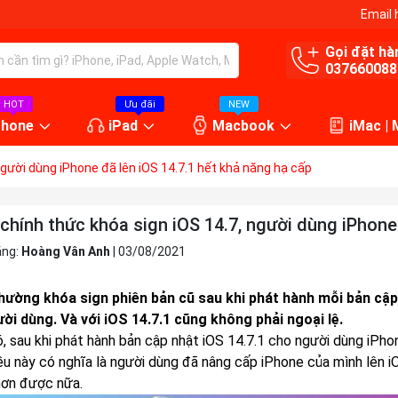
Email 
Gọi đặt hà
037660088
HOT
Ưu đãi
NEW
Phone
iPad
Macbook
iMac |
người dùng iPhone đã lên iOS 14.7.1 hết khả năng hạ cấp
chính thức khóa sign iOS 14.7, người dùng iPhone
ăng:
Hoàng Vân Anh
|
03/08/2021
hường khóa sign phiên bản cũ sau khi phát hành mỗi bản cậ
ời dùng. Và với iOS 14.7.1 cũng không phải ngoại lệ.
, sau khi phát hành bản cập nhật iOS 14.7.1 cho người dùng iPho
iều này có nghĩa là người dùng đã nâng cấp iPhone của mình lên 
hơn được nữa.