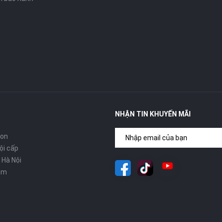
NHẬN TIN KHUYẾN MÃI
con
ội cấp
 Hà Nội
om