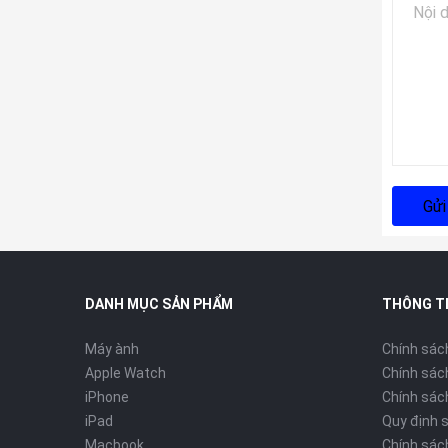
Gửi
DANH MỤC SẢN PHẨM
THÔNG T
Máy ành
Chính sác
Apple Watch
Chính sác
iPhone
Chính sách
iPad
Quy định 
Macbook
Chính sác