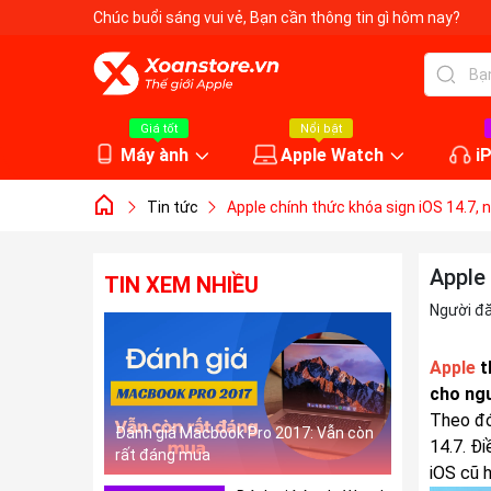
Chúc buổi sáng vui vẻ
, Bạn cần thông tin gì hôm nay?
Giá tốt
Nổi bật
Máy ành
Apple Watch
i
Tin tức
Apple chính thức khóa sign iOS 14.7, 
Apple 
TIN XEM NHIỀU
Người đ
Apple
t
cho ngư
Theo đó
Đánh giá Macbook Pro 2017: Vẫn còn
14.7. Đ
rất đáng mua
iOS cũ 