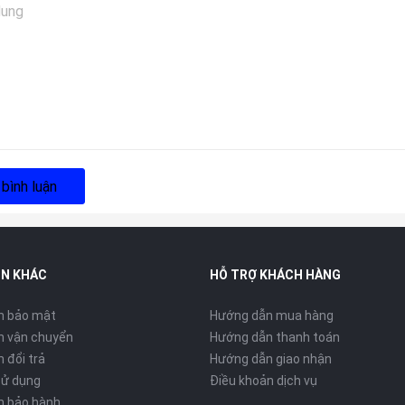
 bình luận
IN KHÁC
HỖ TRỢ KHÁCH HÀNG
h bảo mật
Hướng dẫn mua hàng
h vận chuyển
Hướng dẫn thanh toán
 đổi trả
Hướng dẫn giao nhận
sử dụng
Điều khoản dịch vụ
h bảo hành