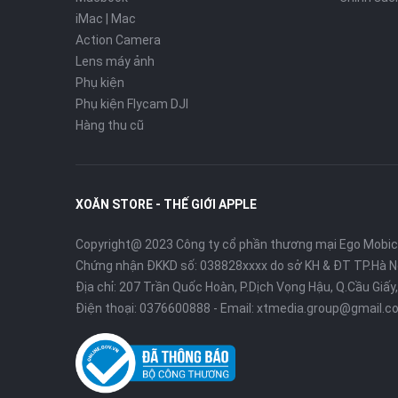
iMac | Mac
Action Camera
Lens máy ảnh
Phụ kiện
Phụ kiện Flycam DJI
Hàng thu cũ
XOĂN STORE - THẾ GIỚI APPLE
Copyright@ 2023 Công ty cổ phần thương mại Ego Mobi
Chứng nhận ĐKKD số: 038828xxxx do sở KH & ĐT TP.Hà N
Địa chỉ: 207 Trần Quốc Hoàn, P.Dịch Vọng Hậu, Q.Cầu Giấy,
Điện thoại:
0376600888
- Email:
xtmedia.group@gmail.c