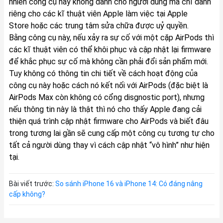
nhiên công cụ này không dành cho người dùng mà chỉ dành
riêng cho các kĩ thuật viên Apple làm việc tại Apple
Store hoặc các trung tâm sửa chữa được uỷ quyền.
Bằng công cụ này, nếu xảy ra sự cố với một cặp AirPods thì
các kĩ thuật viên có thể khôi phục và cập nhật lại firmware
để khắc phục sự cố mà không cần phải đổi sản phẩm mới.
Tuy không có thông tin chi tiết về cách hoạt động của
công cụ này hoặc cách nó kết nối với AirPods (đặc biệt là
AirPods Max còn không có cổng disgnostic port), nhưng
nếu thông tin này là thật thì nó cho thấy Apple đang cải
thiện quá trình cập nhật firmware cho AirPods và biết đâu
trong tương lai gần sẽ cung cấp một công cụ tương tự cho
tất cả người dùng thay vì cách cập nhật “vô hình” như hiện
tại.
Bài viết trước:
So sánh iPhone 16 và iPhone 14: Có đáng nâng
cấp không?