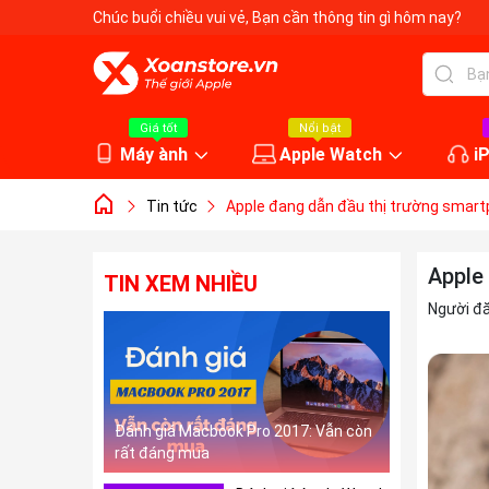
Chúc buổi chiều vui vẻ
, Bạn cần thông tin gì hôm nay?
Giá tốt
Nổi bật
Máy ành
Apple Watch
i
Tin tức
Apple đang dẫn đầu thị trường smart
Apple
TIN XEM NHIỀU
Người đ
Đánh giá Macbook Pro 2017: Vẫn còn
rất đáng mua