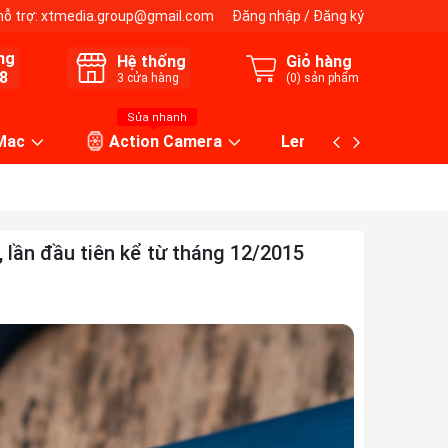
hỗ trợ:
xtmedia.group@gmail.com
Đăng nhập
/
Đăng ký
ng
Hệ thống
Giỏ hàng
8
3
cửa hàng
(
0
) sản phẩm
Sửa nhanh
 Mac
Action Camera
Lens máy ảnh
lần đầu tiên kể từ tháng 12/2015