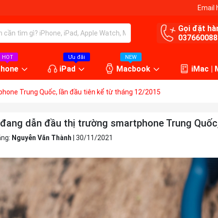
Email 
Gọi đặt hà
037660088
HOT
Ưu đãi
NEW
Phone
iPad
Macbook
iMac |
phone Trung Quốc, lần đầu tiên kể từ tháng 12/2015
 đang dẫn đầu thị trường smartphone Trung Quốc, 
ăng:
Nguyễn Văn Thành
|
30/11/2021