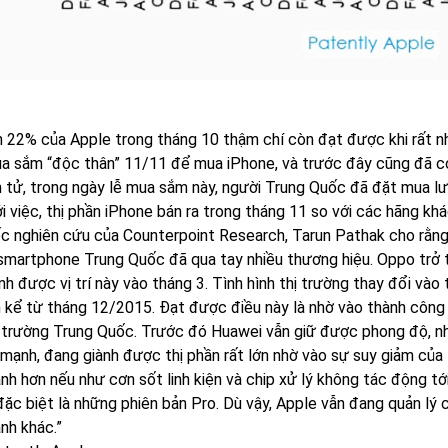
n 22% của Apple trong tháng 10 thậm chí còn đạt được khi rất nh
a sắm “độc thân” 11/11 để mua iPhone, và trước đây cũng đã có 
n tử, trong ngày lễ mua sắm này, người Trung Quốc đã đặt mua lượ
i việc, thị phần iPhone bán ra trong tháng 11 so với các hãng kh
c nghiên cứu của Counterpoint Research, Tarun Pathak cho rằng: “
smartphone Trung Quốc đã qua tay nhiều thương hiệu. Oppo trở t
nh được vị trí này vào tháng 3. Tình hình thị trường thay đổi vào 
n kể từ tháng 12/2015. Đạt được điều này là nhờ vào thành công 
ị trường Trung Quốc. Trước đó Huawei vẫn giữ được phong độ, nh
t mạnh, đang giành được thị phần rất lớn nhờ vào sự suy giảm củ
ạnh hơn nếu như cơn sốt linh kiện và chip xử lý không tác động t
đặc biệt là những phiên bản Pro. Dù vậy, Apple vẫn đang quản lý 
nh khác.”