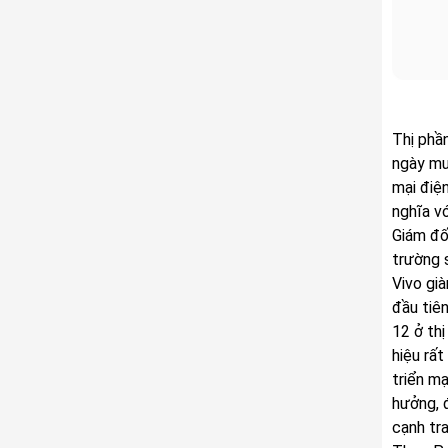
Thị phầ
ngày mu
mại điệ
nghĩa vớ
Giám đố
trường 
Vivo già
đầu tiê
12 ở th
hiệu rấ
triển m
hưởng, 
cạnh tra