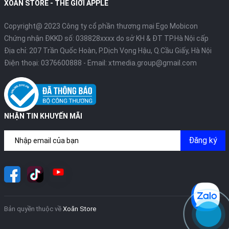
XOĂN STORE - THẾ GIỚI APPLE
Copyright@ 2023 Công ty cổ phần thương mại Ego Mobicon
Chứng nhận ĐKKD số: 038828xxxx do sở KH & ĐT TP.Hà Nội cấp
Địa chỉ: 207 Trần Quốc Hoàn, P.Dịch Vọng Hậu, Q.Cầu Giấy, Hà Nội
Điện thoại:
0376600888
- Email:
xtmedia.group@gmail.com
NHẬN TIN KHUYẾN MÃI
Đăng ký
Bản quyền thuộc về
Xoăn Store