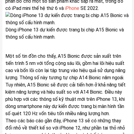
phân bổ cho một số sản phẩm khác sắp ra mắt, trong đó
có iPad mini thế hệ thứ 6 và
iPhone
SE 2022.
Dòng iPhone 13 dự kiến được trang bị chip A15 Bionic và
thông số cấu hình mạnh.
Một số tin đồn cho thấy, A15 Bionic được sản xuất trên
tiến trình 5 nm với tổng cộng sáu lõi, gồm hai lõi hiệu suất
cao và bốn lõi còn lại tập trung vào hiệu quả sử dụng năng
lượng. Thông số này tương tự chip A14 Bionic năm ngoái.
Tuy nhiên, A15 Bionic sẽ được cải tiến hơn ở khả năng tiết
kiệm năng lượng và hiệu suất so với A14 Bionic. Điều này
phù hợp với các thông số kỹ thuật mới trên iPhone 13, khi
dòng smartphone này dự kiến được trang bị màn hình tần
số quét 120 Hz vốn tiêu tốn nhiều năng lượng hơn.
Theo các báo cáo gần đây, iPhone 13 sẽ có những thay
đổi nhỏ về thiết kế so với iPhone 12, như phần tai thỏ nhỏ