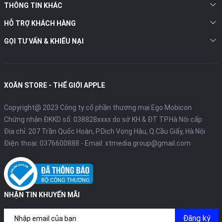
THÔNG TIN KHÁC
HỖ TRỢ KHÁCH HÀNG
GỌI TƯ VẤN & KHIẾU NẠI
XOĂN STORE - THẾ GIỚI APPLE
Copyright@ 2023 Công ty cổ phần thương mại Ego Mobicon
Chứng nhận ĐKKD số: 038828xxxx do sở KH & ĐT TP.Hà Nội cấp
Địa chỉ: 207 Trần Quốc Hoàn, P.Dịch Vọng Hậu, Q.Cầu Giấy, Hà Nội
Điện thoại:
0376600888
- Email:
xtmedia.group@gmail.com
NHẬN TIN KHUYẾN MÃI
Đăng ký