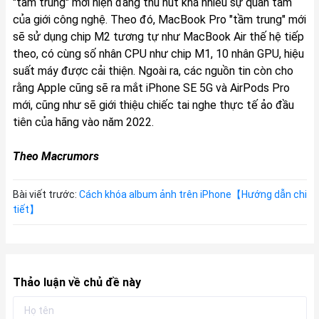
"tầm trung" mới hiện đang thu hút khá nhiều sự quan tâm
của giới công nghệ. Theo đó, MacBook Pro "tầm trung" mới
sẽ sử dụng chip ‌M2‌ tương tự như ‌MacBook Air‌ thế hệ tiếp
theo, có cùng số nhân CPU như chip M1, 10 nhân GPU, hiệu
suất máy được cải thiện. Ngoài ra, các nguồn tin còn cho
rằng Apple cũng sẽ ra mắt iPhone SE 5G và AirPods Pro
mới, cũng như sẽ giới thiệu chiếc tai nghe thực tế ảo đầu
tiên của hãng vào năm 2022.
Theo
Macrumors
Bài viết trước:
Cách khóa album ảnh trên iPhone【Hướng dẫn chi
tiết】
Thảo luận về chủ đề này