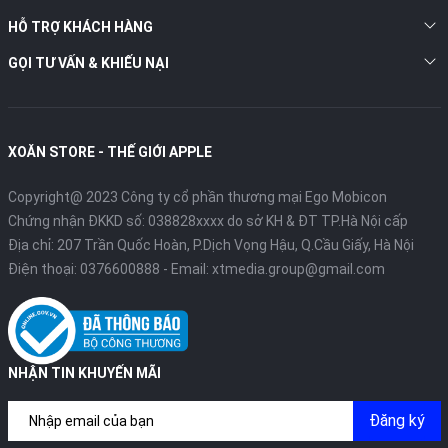
HỖ TRỢ KHÁCH HÀNG
GỌI TƯ VẤN & KHIẾU NẠI
XOĂN STORE - THẾ GIỚI APPLE
Copyright@ 2023 Công ty cổ phần thương mại Ego Mobicon
Chứng nhận ĐKKD số: 038828xxxx do sở KH & ĐT TP.Hà Nội cấp
Địa chỉ: 207 Trần Quốc Hoàn, P.Dịch Vọng Hậu, Q.Cầu Giấy, Hà Nội
Điện thoại:
0376600888
- Email:
xtmedia.group@gmail.com
NHẬN TIN KHUYẾN MÃI
Đăng ký