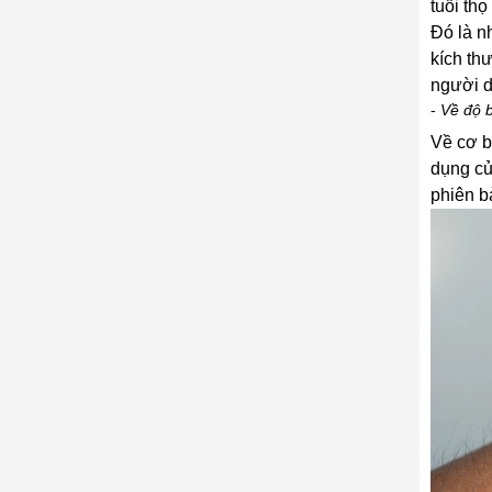
tuổi th
Đó là n
kích th
người d
-
Về độ 
Về cơ b
dụng củ
phiên b