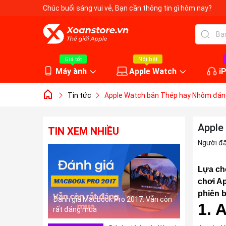
Chúc buổi sáng vui vẻ
, Bạn cần thông tin gì hôm nay?
Giá tốt
Nổi bật
Máy ành
Apple Watch
i
Tin tức
Apple Watch bản Thép hay Nhôm đá
Apple
TIN XEM NHIỀU
Người đ
Lựa ch
chơi Ap
phiên 
Đánh giá Macbook Pro 2017: Vẫn còn
1. 
rất đáng mua