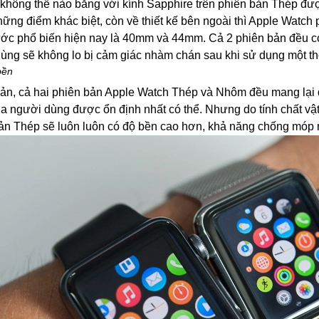
ọ không thể nào bằng với kính Sapphire trên phiên bản Thép đư
hững điểm khác biệt, còn về thiết kế bên ngoài thì Apple Watc
ước phổ biến hiện nay là 40mm và 44mm. Cả 2 phiên bản đều có
ùng sẽ không lo bị cảm giác nhàm chán sau khi sử dụng một thờ
bền
ản, cả hai phiên bản Apple Watch Thép và Nhôm đều mang lại 
a người dùng được ổn định nhất có thể. Nhưng do tính chất vật 
ản Thép sẽ luôn luôn có độ bền cao hơn, khả năng chống móp