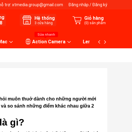
hỗ trợ:
xtmedia.group@gmail.com
Đăng nhập
/
Đăng ký
ng
Hệ thống
Giỏ hàng
8
3
cửa hàng
(
0
) sản phẩm
Sửa nhanh
 Mac
Action Camera
Lens máy ảnh
 hỏi muôn thuở dành cho những người mới
u và so sánh những điểm khác nhau giữa 2
là gì?