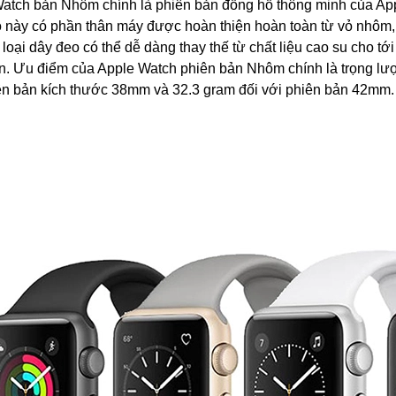
atch bản Nhôm chính là phiên bản đồng hồ thông minh của Appl
 này có phần thân máy được hoàn thiện hoàn toàn từ vỏ nhôm, 
 loại dây đeo có thể dễ dàng thay thế từ chất liệu cao su cho tớ
n. Ưu điểm của Apple Watch phiên bản Nhôm chính là trọng lượn
ên bản kích thước 38mm và 32.3 gram đối với phiên bản 42mm.