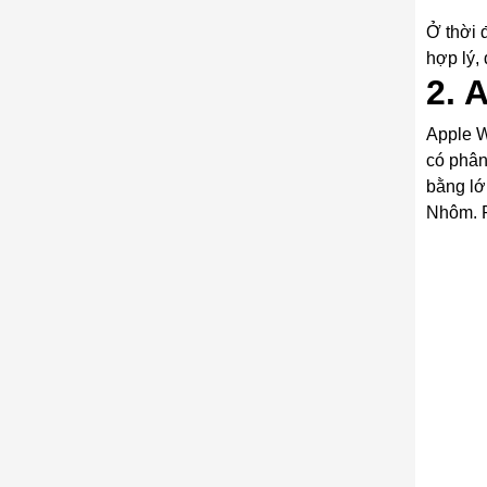
Ở thời 
hợp lý,
2. 
Apple W
có phân
bằng lớ
Nhôm. P