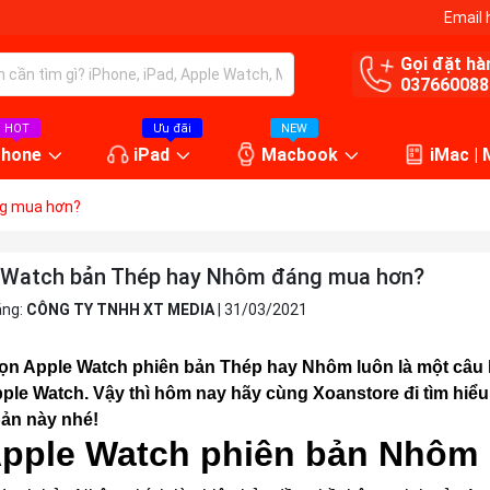
Email 
Gọi đặt hà
037660088
HOT
Ưu đãi
NEW
Phone
iPad
Macbook
iMac |
ng mua hơn?
 Watch bản Thép hay Nhôm đáng mua hơn?
ăng:
CÔNG TY TNHH XT MEDIA
|
31/03/2021
ọn Apple Watch phiên bản Thép hay Nhôm luôn là một câu
ple Watch. Vậy thì hôm nay hãy cùng Xoanstore đi tìm hiể
bản này nhé!
Apple Watch phiên bản Nhôm 