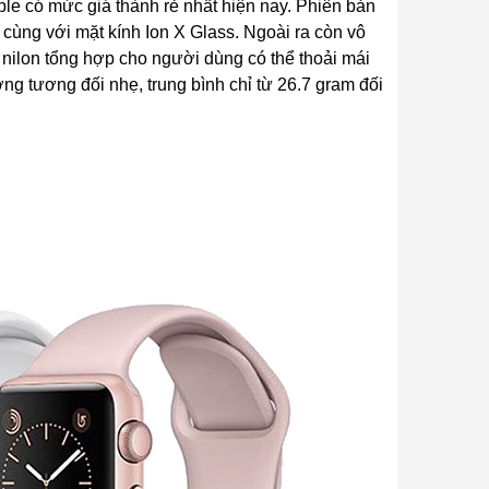
e có mức giá thành rẻ nhất hiện nay. Phiên bản
cùng với mặt kính Ion X Glass. Ngoài ra còn vô
i nilon tổng hợp cho người dùng có thể thoải mái
g tương đối nhẹ, trung bình chỉ từ 26.7 gram đối