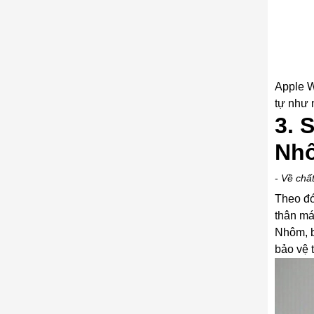
Apple W
tự như 
3. 
Nhô
-
Về chất
Theo đó
thân má
Nhôm, b
bảo vệ t