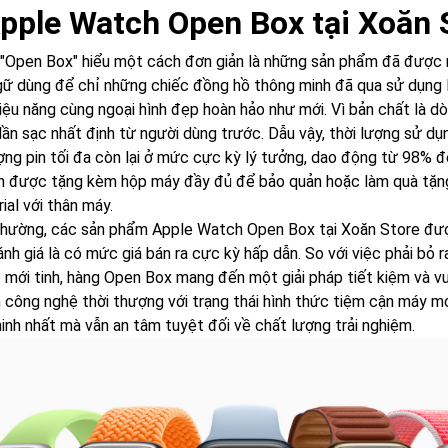
Apple Watch Open Box tại Xoăn S
"Open Box" hiểu một cách đơn giản là những sản phẩm đã được 
gữ dùng để chỉ những chiếc đồng hồ thông minh đã qua sử dụng 
iệu năng cùng ngoại hình đẹp hoàn hảo như mới. Vì bản chất là dò
lần sạc nhất định từ người dùng trước. Dẫu vậy, thời lượng sử d
ợng pin tối đa còn lại ở mức cực kỳ lý tưởng, dao động từ 98% 
n được tặng kèm hộp máy đầy đủ để bảo quản hoặc làm quà tặng
ial với thân máy.
hường, các sản phẩm Apple Watch Open Box tại Xoăn Store được
nh giá là có mức giá bán ra cực kỳ hấp dẫn. So với việc phải bỏ
 mới tinh, hàng Open Box mang đến một giải pháp tiết kiệm và v
n công nghệ thời thượng với trạng thái hình thức tiệm cận máy m
inh nhất mà vẫn an tâm tuyệt đối về chất lượng trải nghiệm.