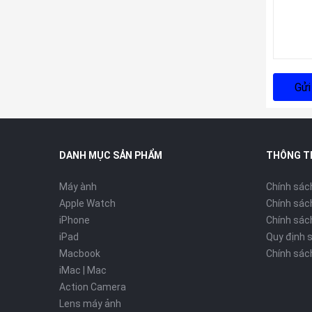
Gửi
DANH MỤC SẢN PHẨM
THÔNG T
Máy ành
Chính sác
Apple Watch
Chính sác
iPhone
Chính sách
iPad
Quy định 
Macbook
Chính sác
iMac | Mac
Action Camera
Lens máy ảnh