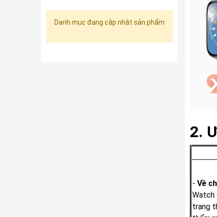
Danh mục đang cập nhật sản phẩm
2. 
-
Về ch
Watch 
trạng t