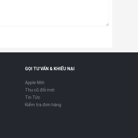
GỌI TƯ VẤN & KHIẾU NẠI
Apple Mới
Thu cũ đổi mới
Tin Tức
Kiểm tra đơn hàng