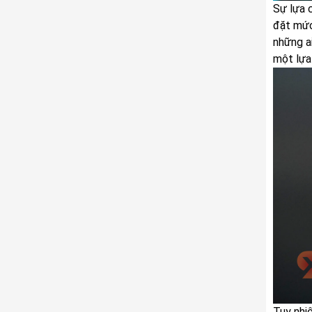
Sự lựa 
đặt mức
những a
một lựa
Tuy nhi