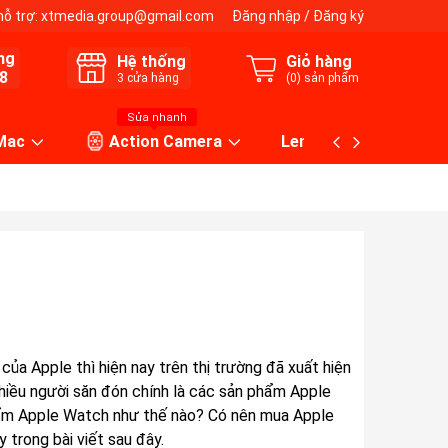
hỗ trợ:
xtmedia.group@gmail.com
Đăng nhập
/
Đăng ký
ng
Hệ thống
Giỏ hàng
8
3
cửa hàng
(
0
) sản phẩm
Sửa nhanh
 Mac
Action Camera
Lens máy ảnh
a Apple thì hiện nay trên thị trường đã xuất hiện
nhiều người săn đón chính là các sản phẩm Apple
hẩm Apple Watch như thế nào? Có nên mua Apple
 trong bài viết sau đây.