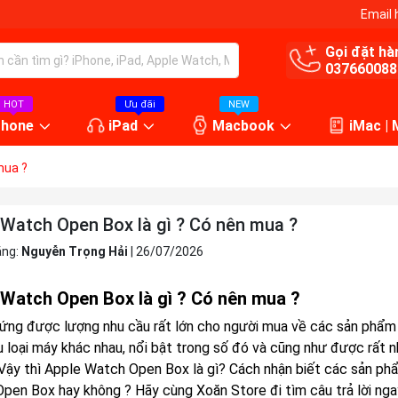
Email 
Gọi đặt hà
037660088
HOT
Ưu đãi
NEW
Phone
iPad
Macbook
iMac |
mua ?
 Watch Open Box là gì ? Có nên mua ?
ăng:
Nguyễn Trọng Hải
|
26/07/2026
 Watch Open Box là gì ? Có nên mua ?
ứng được lượng nhu cầu rất lớn cho người mua về các sản phẩm củ
ều loại máy khác nhau, nổi bật trong số đó và cũng như được rất 
Vậy thì Apple Watch Open Box là gì? Cách nhận biết các sản p
pen Box hay không ? Hãy cùng Xoăn Store đi tìm câu trả lời ngay