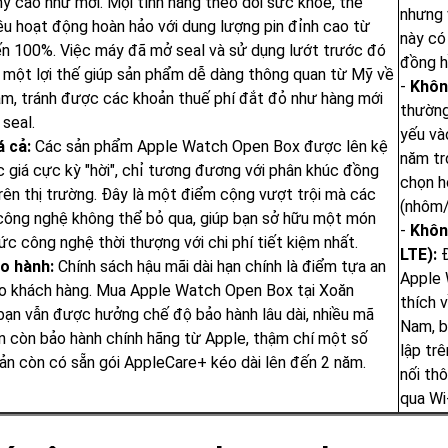
 cao như mới. Mọi tính năng theo dõi sức khỏe, thể
nhưng 
u hoạt động hoàn hảo với dung lượng pin đỉnh cao từ
này có
n 100%. Việc máy đã mở seal và sử dụng lướt trước đó
đồng h
à một lợi thế giúp sản phẩm dễ dàng thông quan từ Mỹ về
-
Khôn
am, tránh được các khoản thuế phí đắt đỏ như hàng mới
thường
seal.
yếu và
á cả:
Các sản phẩm Apple Watch Open Box được lên kệ
năm trở
 giá cực kỳ "hời", chỉ tương đương với phân khúc đồng
chọn h
rên thị trường. Đây là một điểm cộng vượt trội mà các
(nhôm/
 công nghệ không thể bỏ qua, giúp bạn sở hữu một món
-
Khôn
ức công nghệ thời thượng với chi phí tiết kiệm nhất.
LTE):
Đ
o hành:
Chính sách hậu mãi dài hạn chính là điểm tựa an
Apple 
o khách hàng. Mua Apple Watch Open Box tại Xoăn
thích 
bạn vẫn được hưởng chế độ bảo hành lâu dài, nhiều mã
Nam, b
n còn bảo hành chính hãng từ Apple, thậm chí một số
lập tr
ản còn có sẵn gói AppleCare+ kéo dài lên đến 2 năm.
nối th
qua Wi