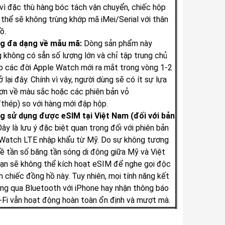
vì đặc thù hàng bóc tách vận chuyển, chiếc hộp
 thể sẽ không trùng khớp mã iMei/Serial với thân
ồ.
g đa dạng về mẫu mã:
Dòng sản phẩm này
 không có sẵn số lượng lớn và chỉ tập trung chủ
o các đời Apple Watch mới ra mắt trong vòng 1-2
 lại đây. Chính vì vậy, người dùng sẽ có ít sự lựa
ơn về màu sắc hoặc các phiên bản vỏ
thép) so với hàng mới đập hộp.
g sử dụng được eSIM tại Việt Nam (đối với bản
ây là lưu ý đặc biệt quan trọng đối với phiên bản
Watch LTE nhập khẩu từ Mỹ. Do sự không tương
về tần số băng tần sóng di động giữa Mỹ và Việt
ạn sẽ không thể kích hoạt eSIM để nghe gọi độc
ên chiếc đồng hồ này. Tuy nhiên, mọi tính năng kết
ông qua Bluetooth với iPhone hay nhận thông báo
-Fi vẫn hoạt động hoàn toàn ổn định và mượt mà.