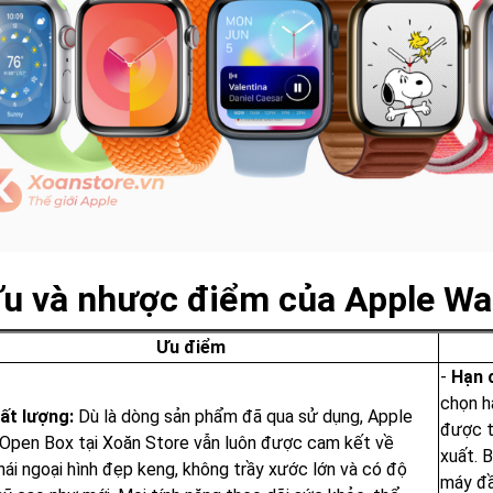
Ưu và nhược điểm của Apple W
Ưu điểm
-
Hạn 
chọn h
ất lượng:
Dù là dòng sản phẩm đã qua sử dụng, Apple
được t
Open Box tại Xoăn Store vẫn luôn được cam kết về
xuất. 
hái ngoại hình đẹp keng, không trầy xước lớn và có độ
máy đầ