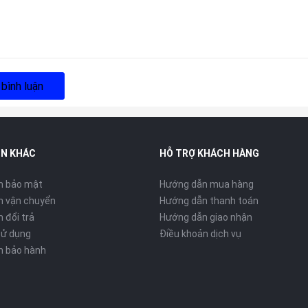
 bình luận
IN KHÁC
HỖ TRỢ KHÁCH HÀNG
h bảo mật
Hướng dẫn mua hàng
h vận chuyển
Hướng dẫn thanh toán
 đổi trả
Hướng dẫn giao nhận
sử dụng
Điều khoản dịch vụ
h bảo hành