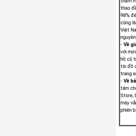
thẩm mỹ
thao đề
98% đế
cũng l
Việt N
nguyên 
-
Về gi
với mức
hồ cũ t
tín đồ
trang s
-
Về bả
tâm ch
Store, 
máy vẫ
phiên b