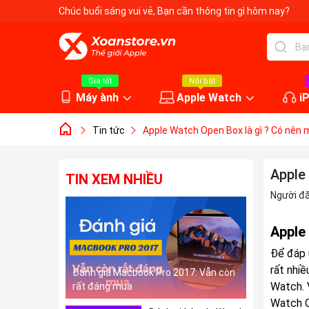
Chúc buổi sáng vui vẻ
, Bạn cần thông tin gì hôm nay?
Giá tốt
Nổi bật
Máy ành
Apple Watch
i
Tin tức
Apple Watch Open Box là gì ? Có nên 
Apple
TIN XEM NHIỀU
Người đ
Apple
Để đáp 
rất nhi
Đánh giá Macbook Pro 2017: Vẫn còn
Watch. 
rất đáng mua
Watch O