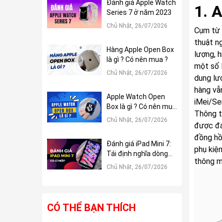
Đánh giá Apple Watch
1. 
Series 7 ở năm 2023
Chủ Nhật, 26/07/2026
Cụm từ 
thuật n
Hàng Apple Open Box
lượng, h
là gì ? Có nên mua ?
một số 
Chủ Nhật, 26/07/2026
dung lư
hàng vẫ
Apple Watch Open
iMei/Ser
Box là gì ? Có nên mua
Thông t
?
Chủ Nhật, 26/07/2026
được đá
đồng hồ
Đánh giá iPad Mini 7:
phụ kiệ
Tái định nghĩa dòng
thông m
iPad Mini
Chủ Nhật, 26/07/2026
CÓ THỂ BẠN THÍCH