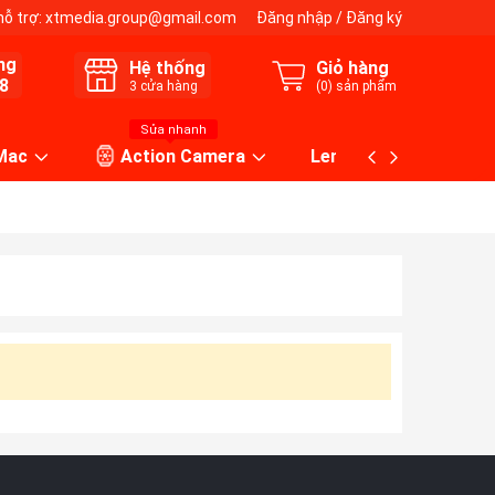
hỗ trợ:
xtmedia.group@gmail.com
Đăng nhập
/
Đăng ký
ng
Hệ thống
Giỏ hàng
8
3
cửa hàng
(
0
) sản phẩm
Sửa nhanh
 Mac
Action Camera
Lens máy ảnh