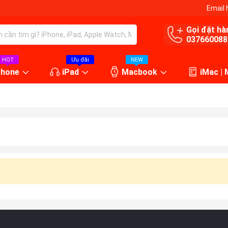
Email 
Gọi đặt hà
037660088
HOT
Ưu đãi
NEW
Phone
iPad
Macbook
iMac |