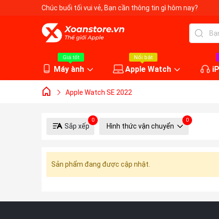
Chúc buổi tối vui vẻ
, Bạn cần thông tin gì hôm nay?
Giá tốt
Nổi bật
Máy ành
Apple Watch
i
Apple Watch SE 2022
0
0
Sắp xếp
Hình thức vận chuyển
Sản phẩm đang được cập nhật.