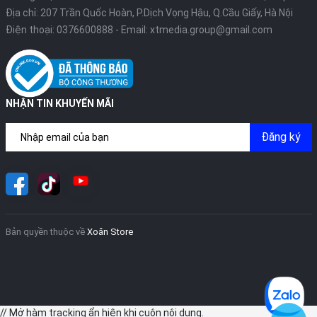
Địa chỉ: 207 Trần Quốc Hoàn, P.Dịch Vọng Hậu, Q.Cầu Giấy, Hà Nội
Điện thoại:
0376600888
- Email:
xtmedia.group@gmail.com
NHẬN TIN KHUYẾN MÃI
Đăng ký
Bản quyền thuộc về
Xoăn Store
// Mở hàm tracking ẩn hiện khi cuộn nội dung.