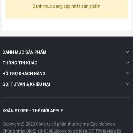
Danh mục đang cập nhật sản phẩm
DANH MỤC SẢN PHẨM
THÔNG TIN KHÁC
HỖ TRỢ KHÁCH HÀNG
GỌI TƯ VẤN & KHIẾU NẠI
XOĂN STORE - THẾ GIỚI APPLE
Copyright@ 2023 Công ty cổ phần thương mại Ego Mobicon
Chứng nhận ĐKKD số: 038828xxxx do sở KH & ĐT TP.Hà Nội cấp