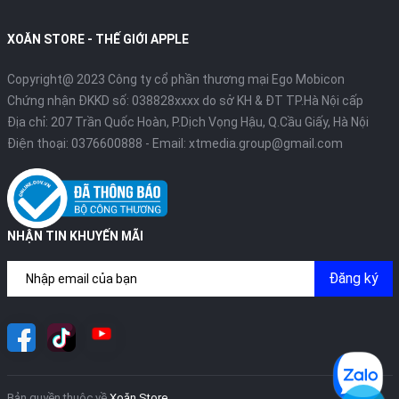
XOĂN STORE - THẾ GIỚI APPLE
Copyright@ 2023 Công ty cổ phần thương mại Ego Mobicon
Chứng nhận ĐKKD số: 038828xxxx do sở KH & ĐT TP.Hà Nội cấp
Địa chỉ: 207 Trần Quốc Hoàn, P.Dịch Vọng Hậu, Q.Cầu Giấy, Hà Nội
Điện thoại:
0376600888
- Email:
xtmedia.group@gmail.com
NHẬN TIN KHUYẾN MÃI
Đăng ký
Bản quyền thuộc về
Xoăn Store